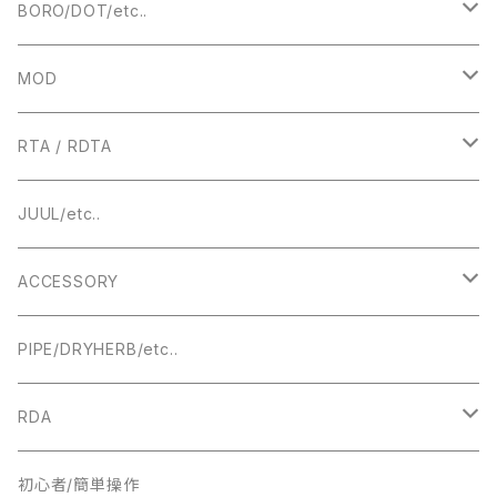
BORO/DOT/etc..
RBA
MOD
BOROTANK
TECHNICAL
RTA / RDTA
Authentic DNA Evolve chipset
MECHANICAL / HYBRID
22MM
JUUL/etc..
TUBE MOD
HIGHEND
23MM
ACCESSORY
BOX MOD
24MM
DRIPTIP ドリップチップ
PIPE/DRYHERB/etc..
19MM
RDA
18MM
22MM
初心者/簡単操作