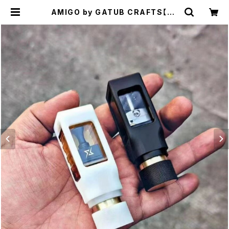
AMIGO by GATUB CRAFTS【CL
ONE】【送料無料】【1 x 18350 / 186
50】【Mechanical Mod】【Compa
tible with BB / Billet / Boro RB
A / Tank】【VAPE 電子タバコ】 | C
LONEbums | VAPE RTA RBA R
DA RDTA 電子タバコ シーシャ 水パ
イプ Shisha