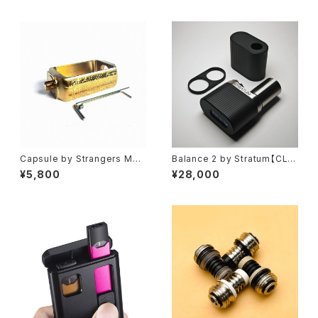
Capsule by Strangers Mod
Balance 2 by Stratum【CLO
s【CLONE】【送料無料】【SS31
NE】【送料無料】【カラー各種】
¥5,800
¥28,000
6】【Boro Tank to 510 Adapt
【Authentic Evolv DNA60 C
er】【ボロ タンク アダプター RB
hipset】【1 x 18650】【1 ~ 60
A MOD】【ＶＡＰＥ 電子タバコ】
W】【电子烟 전자담배 cixarey
a elektronîk cigarro eletrô
nico】【VAPE 電子タバコ 本体
MOD クローン】