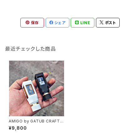
保存
シェア
LINE
ポスト
最近チェックした商品
AMIGO by GATUB CRAFTS
【CLONE】【送料無料】【1 x 183
¥9,800
50 / 18650】【Mechanical M
od】【Compatible with BB /
Billet / Boro RBA / Tank】【V