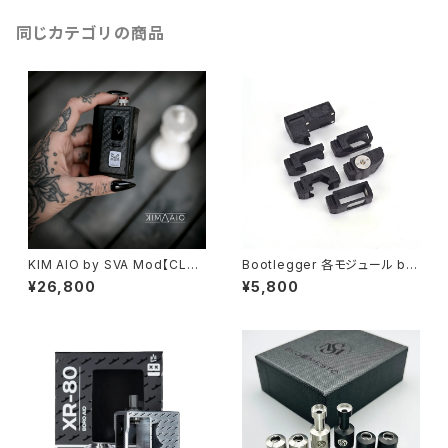
APE 電子タバコ】
同じカテゴリの商品
KIM AIO by SVA Mod【CLO
Bootlegger 各モジュール by
NE】【送料無料】【Carbon Fibe
Box Mod Mafia【送料無料】
¥26,800
¥5,800
r】【1 x 18650】【70W】【For B
【CLONE】【カスタムモジュール
B Mod Billet DNA 60W 70
DotAio / 22mm RTA / ビルド
W Box Mod tank】【SXK ボッ
タブ】【Evolve DNA60C】【P12
クスモッド キット Boro 用 Styl
MJF】【18650×1】【BORO × S
ed RBA ブリッジ V2 M2 AIO /
BS 23MM】【all run through
Cthulhu AIO Unkwn Unreal
USB】【ハイエンド high end M
Device Suit PRC / YEC/ Mis
od USA】【VAPE 電子タバコ 本
sion XV/415 / Monarchy】
体】