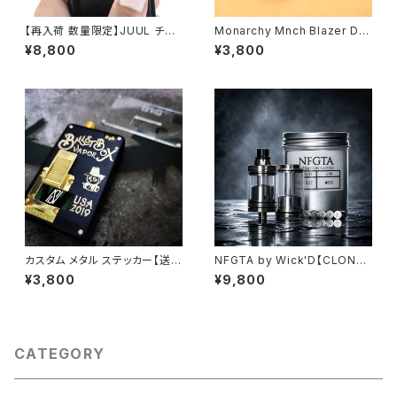
【再入荷 数量限定】JUUL チャ
Monarchy Mnch Blazer DL
ージャー ポッド ケース 充電 ホ
C Drip Tip【送料無料】【CLON
¥8,800
¥3,800
ルダー【送料無料】【2025モデル
E】【カラー各種】【BB Billet Bo
コンパクト スマホ モバイル充電
x Mod 規格 Drip Tip DT ドリ
軽量 小型 iphon ipad androi
チ】【RTA RDA RDTA スピット
d】【1200MAH 大容量 バッテリ
バック】【Monarchy Mission
ー】【多重保護機能 ボックス ジ
Dotaio v1/v2/ X Sturdye M
ュール Charger】【电子烟 전자
od】【Drip Tip FEV Mouthpi
담배 cixareya elektronîk ci
ece MTL smok TFV12 Bab
garro eletrônico】
y aspire】【アトマイザー ドリ
チ】【ベイプ 電子タバコ vape】
カスタム メタル ステッカー【送料
NFGTA by Wick'D【CLONE】
無料】【希少 高精度】【保護 予備
【送料無料】【SS316】【22MM】
¥3,800
¥9,800
交換】【Sturdy wick'd ODB B
【with 7 PCS Air Pin】【PCTG
illet】【SXK YFTK SJMY Ulto
tank tube】【Juice Flow Con
n Coppervape 5AVAPE Kin
trol】【360 Airflow】【high en
dbright Shenray Ehpro Hot
d RTA】【ハイエンド VAPE 電
cig VapeEasy】【電子タバコ V
子タバコ クローン アトマイザ
CATEGORY
APE】
ー】