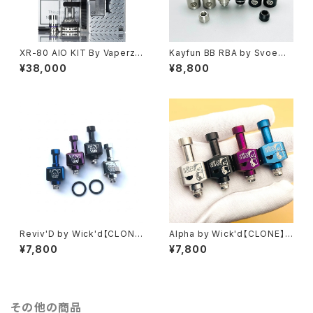
XR-80 AIO KIT By Vaperz
Kayfun BB RBA by Svoeme
Cloud X MNCH【Authentic】
sto【CLONE】【送料無料】【316
¥38,000
¥8,800
【送料無料】【カラー各種】【DNA
SS】【AEROKON Airflow】【AE
80c Chipset カラーTFT】【8
ROKON Airflow】【】【For BB
0W】【最小 コンパクトサイズ】
Mod Billet DNA 60W 70W
【USB-C 急速 3A 大容量 300
Box Mod】【SXK BB / Billet
0mAh】【Shift Boro tank 付
ボックスモッド キット Boro 用 S
属】【Monarchy RBA mod 】
tyled RBA ブリッジ V2 M2】
【電子タバコ VAPE ベイプ】
【Vandy Vape Pulse AIO / C
thulhu AIO】
Reviv'D by Wick'd【CLON
Alpha by Wick'd【CLONE】
E】【送料無料】【SS316】【7PCS
【送料無料】【SS316】【7PCS A
¥7,800
¥7,800
Air Pin】【Box Mod RBA tan
ir Pin】【Box Mod RBA tank】
k】【5AVAPE ボックスモッド キッ
【5AVAPE ボックスモッド キット
ト Boro 用 RBA ボロ ブリッジ
Boro 用 RBA ボロ ブリッジ V2
V2 M2 AIO / AIO Suit PRC /
M2 AIO / AIO Suit PRC / YE
YEC/ Mission XV / Monarch
C/ Mission XV / Monarchy
その他の商品
y SPACEPOD】【VAPE ベイプ】
SPACEPOD】【VAPE ベイプ】