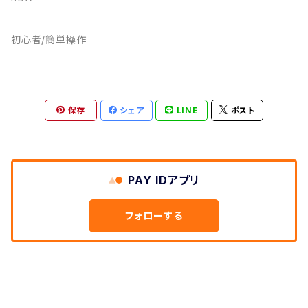
18MM
22MM
初心者/簡単操作
17MM
24MM
保存
シェア
LINE
ポスト
16MM
16MM
RDTA
18MM
PAY IDアプリ
25MM
BF
フォローする
28MM
23MM