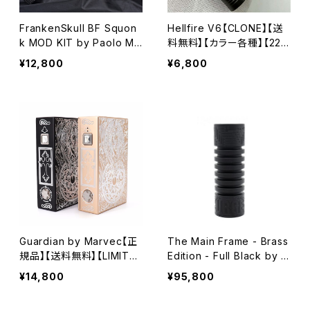
FrankenSkull BF Squon
Hellfire V6【CLONE】【送
k MOD KIT by Paolo Ma
料無料】【カラー各種】【22M
estro【CLONE】【送料無
M】【1 x 18350】【switch tu
¥12,800
¥6,800
料】【FSBM Paolo】【Italy
be mod】【VAPE 電子タバ
Design】【Mechanical BF
コ 本体 MOD クローン】
MOD】【Squonker】【Alumi
num Alloy】【VAPE】
Guardian by Marvec【正
The Main Frame - Brass
規品】【送料無料】【LIMITE
Edition - Full Black by P
D】【限定数量】【218W】【VV
urge Mods【Authentic】
¥14,800
¥95,800
MOD】【18650×2】【Authe
【送料無料】【Guillotine Sw
ntic】【VAPE 本体 モッド 電
itch】【Hybrid Mech Mo