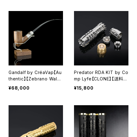
ck ring】【pocket-clip】【C
【For RTA RDA RDTA Va
rafted by Infinite Modz i
pe vaporizer Mechanic
n the USA】【ステルス モッ
al MOD】【吸入 喷气 전자
ド】【VAPE 電子タバコ 本
담배】【電子タバコ VAPE】
体】
Gandalf by CréaVap【Au
Predator RDA KIT by Co
thentic】【Zebrano Walnu
mp Lyfe【CLONE】【送料無
t】【Mechanical 3.7V】【18
料】【1 x 18650 battery】
¥68,000
¥15,800
500 E-Pipe】【pipe 電子タ
【Material / SS】【Copper
バコ パイプ VAPE 本体】
contacts】【Magnetic swi
tch】【PEEK insulator】【Hy
brid connection】【爆煙 R
DA 付】【VS AV Avid lyfe
Rig KENNEDY ROGUE Cl
oud Chaser】【ＶＡＰＥ 電
子タバコ】