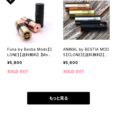
子タバコ VAPE】
タバコ】
Furia by Bestia Mods【C
ANIMAL by BESTIA MOD
LONE】【送料無料】 【Mod
S【CLONE】【送料無料】【カ
Tube】 【1 x 18650 / 207
ラー各種】【18650】【27M
¥5,800
¥5,600
00】【side fire】【Mechani
M】【Hybrid Mechanical
cal Mod】【For RTA RDA
Mod】【slim piece side fi
SOLD OUT
SOLD OUT
RDTA】
re】【電子タバコ VAPE】
もっと見る