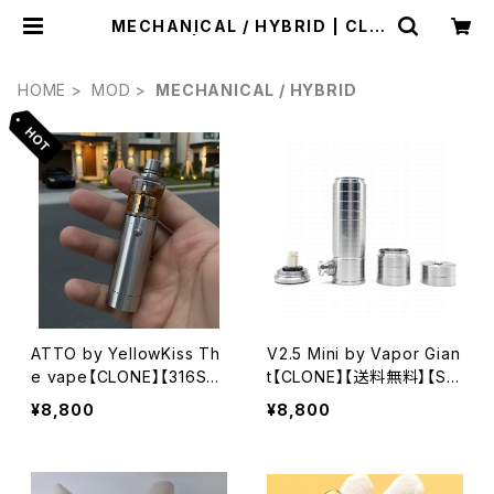
MECHANICAL / HYBRID | CLO
NEbums | VAPE RTA RBA RDA
RDTA 電子タバコ シーシャ 水パイプ
Shisha
HOME
MOD
MECHANICAL / HYBRID
ATTO by YellowKiss Th
V2.5 Mini by Vapor Gian
e vape【CLONE】【316SS】
t【CLONE】【送料無料】【SS
【Extensiontube】【PCB】
316】【23MM】【V6 S / M K
¥8,800
¥8,800
【Mech Mod Tube】【1865
ronos 2 S / M Extreme
0 or 18350 battery】【22
2】【Austria high-end mo
MM】 【For RTA RDA RDT
d】【Professional RTA】
A Vape vaporizer Mech
【電子タバコ ハイエンド アト