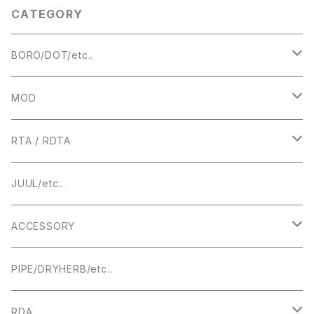
CATEGORY
BORO/DOT/etc..
RBA
MOD
BOROTANK
TECHNICAL
RTA / RDTA
Authentic DNA Evolve chipset
MECHANICAL / HYBRID
22MM
JUUL/etc..
TUBE MOD
HIGHEND
23MM
ACCESSORY
BOX MOD
24MM
DRIPTIP ドリップチップ
PIPE/DRYHERB/etc..
19MM
RDA