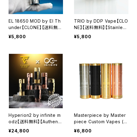
EL 18650 MOD by El Th
TRIO by DDP Vape【CLO
under【CLONE】【送料無
NE】【送料無料】【Stainles
料】【Stainless】【26MM】【1
s】【24MM】【1 x 18650 / 1
¥5,800
¥5,800
x 18650】【510 hybrid co
8500 / 18350】【ultra low
nnection】【spring botto
stroke side switch tube
m fire】【VAPE 電子タバ
mod】
コ】
Hyperion2 by infinite m
Masterpiece by Master
odz【送料無料】【Authenti
piece Custom Vapes (M
c】【Brass copper】【1 x 1
CV) 【CLONE】【送料無料】
¥24,800
¥6,800
8650 / 21700】【safety lo
【18650 battery】【30MM】