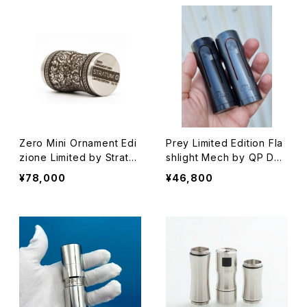
子タバコ】
d】【21700 Battery】【High
End Mod】【VAPE 電子タ
バコ】
Zero Mini Ornament Edi
Prey Limited Edition Fla
zione Limited by Stratu
shlight Mech by QP Des
m OLC【Authentic】【送料
ign【Authentic】【送料無
¥78,000
¥46,800
無料】【1 x 18350】【High E
料】【Hybrid Mech Mod】
nd Mod】【Mosfet V2.0】
【21700 Battery】【Flashli
【限定版 VAPE 電子タバコ】
ght Style】【VAPE 電子タ
バコ】