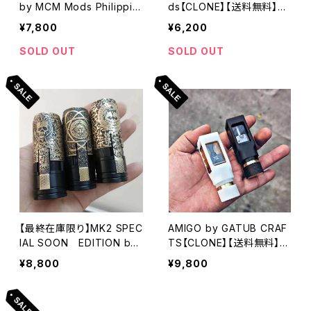
by MCM Mods Philippin
ds【CLONE】【送料無料】
es【CLONE】【送料無料】【S
【カラー各種】【Brass + ult
¥7,800
¥6,200
eries Hybrid 510 conne
em & delrin】【25MM】【1 x
ctor】【RDA 510ヒートシン
18650】【Hybrid tube mo
SOLD OUT
SOLD OUT
ク付属】【POM brass bod
d】
y】【VAPE ベイプ】
【最終在庫限り】MK2 SPEC
AMIGO by GATUB CRAF
IAL SOON EDITION by
TS【CLONE】【送料無料】【1
Cipher Mech Mods 【CL
x 18350 / 18650】【Mech
¥8,800
¥9,800
ONE 1:1】【送料無料】【Bras
anical Mod】【Compatibl
s Delrin】【1 x 18650】【bu
e with BB / Billet / Boro
tton locking system】【電
RBA / Tank】【VAPE 電子