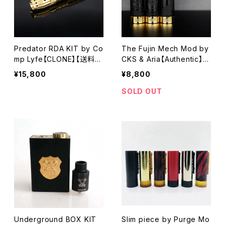
Predator RDA KIT by Co
The Fujin Mech Mod by
mp Lyfe【CLONE】【送料無
CKS & Aria【Authentic】
料】【1 x 18650 battery】
【風神 Mech Mod Tube】
¥15,800
¥8,800
【Material / Brass】【Copp
【18650 battery】【24MM】
er contacts】【Magnetic
【For RTA RDA RDTA Va
SOLD OUT
switch】【PEEK insulator】
pe vaporizer Mechanic
【Hybrid connection】【爆
al MOD】【吸入 喷气 전자
煙 RDA 付】【VS AV Avid l
담배】【電子タバコ VAPE】
yfe Rig KENNEDY ROGU
E Cloud Chaser】【ＶＡＰＥ
電子タバコ】
Underground BOX KIT
Slim piece by Purge Mo