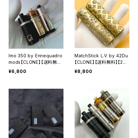
anical MOD】【colibli AP】
マイザー VAPE】
【希少 CNC 高精度】【吸入
喷气 전자담배】【電子タバ
コ VAPE】
Imo 350 by Ennequadro
MatchStick L.V by 42Du
mods【CLONE】【送料無
【CLONE】【送料無料】【24.
料】【カラー各種】【22MM】
5MM】【AVID LYFE USA】
¥6,800
¥8,800
【1 x 18350】【side switch
【COMP Able】【AV MOD
tube mod】【Hydro RDA】
Rogue TimeKeeper】
【VAPE 電子タバコ 本体 M
OD クローン】