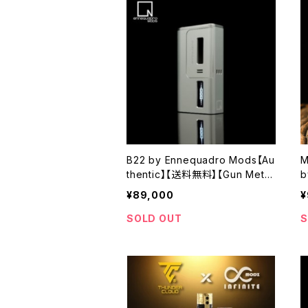
B22 by Ennequadro Mods【Au
M
thentic】【送料無料】【Gun Meta
b
l】【1 x 18650】【DNA60 CHIPSE
i
¥89,000
¥
T】【BB Mod Billet Box Mod】
s
【ボックスモッド キット Boro Styl
【
SOLD OUT
S
e RBA ブリッジ】【high-end mo
ds VAPE 電子タバコ】