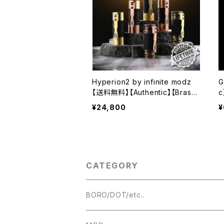
Hyperion2 by infinite modz
G
【送料無料】【Authentic】【Brass
c
copper】【1 x 18650 / 21700】
i
¥24,800
¥
【safety lock ring】【pocket-cli
e
p】【Crafted by Infinite Modz i
n the USA】【ステルス モッド】【V
APE 電子タバコ 本体】
CATEGORY
BORO/DOT/etc..