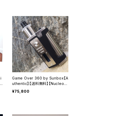
d
0】【限定版 VAPE 電子タバコ】
i
Game Over 360 by Sunbox【A
uthentic】【送料無料】【Nucleo C
A6
HIP SET】【1 x 18350】【Squonk
¥75,800
h
Rapido System】【SunboxMo
d】【スコンカー ボトムフィーダー
BF】【VAPE 電子タバコ】