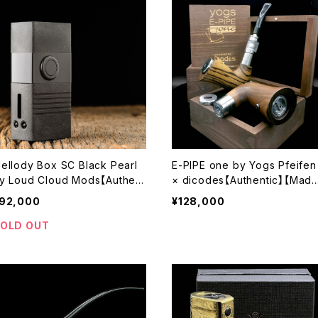
ellody Box SC Black Pearl
E-PIPE one by Yogs Pfeifen
y Loud Cloud Mods【Authent
× dicodes【Authentic】【Made
c】【送料無料】【DNA60 Evolv E
n Germany】【18500】【V3 Ext
92,000
¥128,000
cribe CHIP SET】【1 x 18350】
me】【pipe 電子タバコ パイプ V
VAPE 電子タバコ】
PE 本体】
OLD OUT