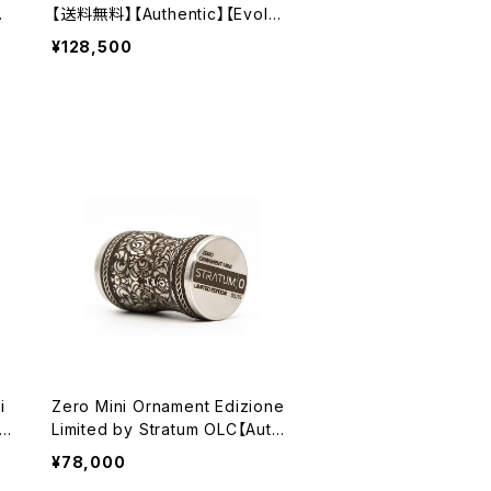
pe
【送料無料】【Authentic】【Evolv
DNA60 Chipset Escribe】【1 x 1
¥128,500
p
8650】【black PVD polished】
コ
【High-end Box Mod】【Black
A
Ultem Body】【VAPE 電子タバコ
 t
本体 MOD】
o
i
Zero Mini Ornament Edizione
od
Limited by Stratum OLC【Auth
lo
entic】【送料無料】【1 x 18350】
¥78,000
Mo
【High End Mod】【Mosfet V2.