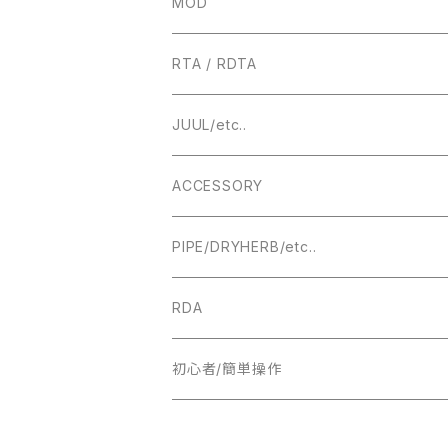
RBA
MOD
BOROTANK
TECHNICAL
RTA / RDTA
Authentic DNA Evolve chipset
MECHANICAL / HYBRID
22MM
JUUL/etc..
TUBE MOD
HIGHEND
23MM
ACCESSORY
BOX MOD
24MM
DRIPTIP ドリップチップ
PIPE/DRYHERB/etc..
19MM
RDA
18MM
22MM
初心者/簡単操作
17MM
24MM