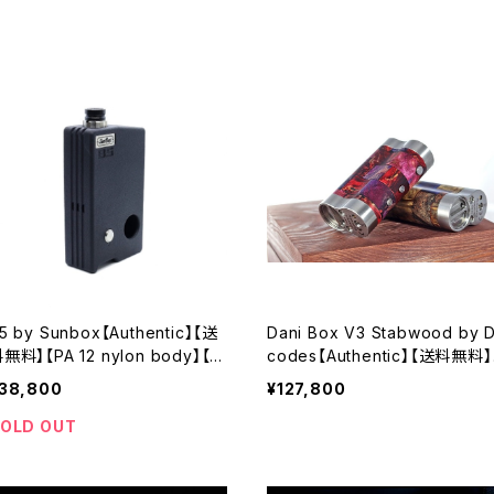
タバコ】
d】【21700 Battery】【High En
Mod】【VAPE 電子タバコ】
5 by Sunbox【Authentic】【送
Dani Box V3 Stabwood by D
無料】【PA 12 nylon body】【1
codes【Authentic】【送料無料】
 18350】【Bomber Pro MOSFE
【Dicodes】【Stabwood】【DN
38,800
¥127,800
 CHIP SET】【BB Mod Billet 6
0 CHIPSET】【1 x 18650】【Hig
W 70W Box Mod】【SXK ボッ
End Mod】【VAPE 電子タバコ】
OLD OUT
スモッド キット Boro Style RB
 ブリッジ】【VAPE 電子タバコ】