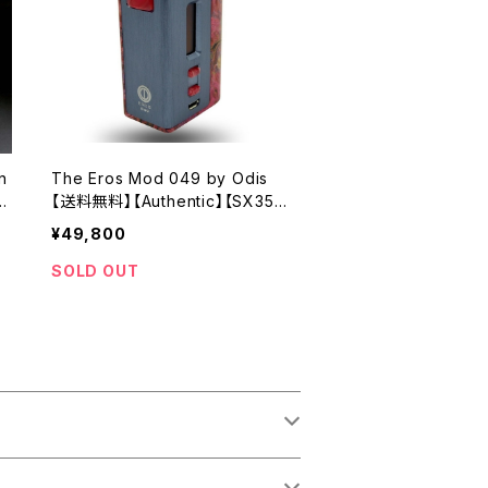
n
The Eros Mod 049 by Odis
e
【送料無料】【Authentic】【SX350
E
J-V2 chipset】【1 x 18650】【SX
¥49,800
350J-V2】【Gravity sensor sys
A
tem】【Premium grade stabiliz
SOLD OUT
ed wood】【high-end mod ハイ
エンド ステルス モッド】【VAPE 電
子タバコ 本体】