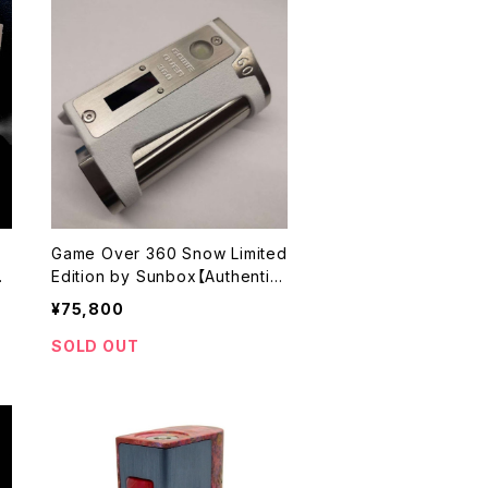
Game Over 360 Snow Limited
 i
Edition by Sunbox【Authenti
re
c】【送料無料】【DNA60 Evolv Es
¥75,800
A
cribe CHIP SET】【1 x 18350】
【Squonk Rapido System】【ス
SOLD OUT
コンカー ボトムフィーダー BF】
【SunboxMod】【VAPE 電子タバ
コ】