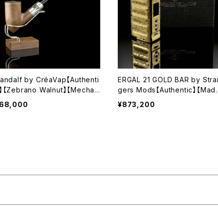
andalf by CréaVap【Authenti
ERGAL 21 GOLD BAR by Stra
】【Zebrano Walnut】【Mechan
gers Mods【Authentic】【Mad
cal 3.7V】【18500 E-Pipe】【pip
in Italy】【21K GOLD Plating】【
68,000
¥873,200
 電子タバコ パイプ VAPE 本体】
volv DNA 100C】【1 x 21700】
【ハイエンド high end mod】【V
PE 電子タバコ】