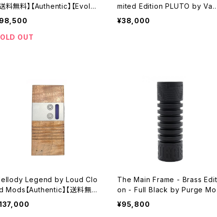
送料無料】【Authentic】【Evolv
mited Edition PLUTO by Va
NA60 chipset】【AIO BORO /
rz Cloud【Authentic】【送料無
98,500
¥38,000
10 Mod】【1 x 18500】【VAPE
料】【カラー各種】【DNA80c Chi
電子タバコ 本体】
set カラーTFT】【80W】【最小 
OLD OUT
ンパクトサイズ】【USB-C 急速 3
大容量 3000mAh】【Shift Boro
ank 付属】【Monarchy RBA m
d 】【電子タバコ VAPE ベイプ】
ellody Legend by Loud Clo
The Main Frame - Brass Edit
d Mods【Authentic】【送料無
on - Full Black by Purge M
】【DNA60 Evolv Escribe CHI
s【Authentic】【送料無料】【Guil
137,000
¥95,800
 SET】【1 x 18350】【VAPE 電子
tine Switch】【Hybrid Mech 