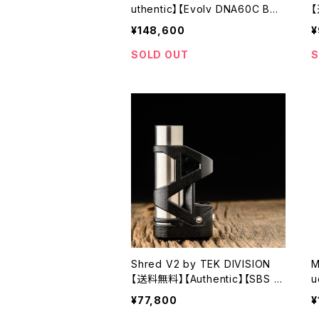
uthentic】【Evolv DNA60C BOR
【
O MOD USB-C】【Natural Waln
D
¥148,600
¥
ut Wood】【1 x 18650】【ウォルナ
5
ット 天然木】【VAPE 電子タバコ
SOLD OUT
S
本体】
Shred V2 by TEK DIVISION
M
【送料無料】【Authentic】【SBS Si
u
de-By-Side サイドバイサイド】
料
¥77,800
¥
【DNA40 Evolv】【18500 18650
P