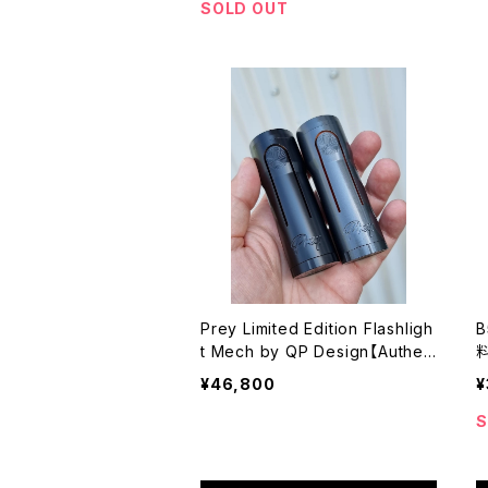
コンバーチブル】【20MM Kayfun
SOLD OUT
_Mini_V3 FeV_VS】【3D PA12 S
TEALTH SBS MOD 60W】【0.91
OLED Screen】【ステルス モッド
VAPE 電子タバコ 本体】
Prey Limited Edition Flashligh
B
t Mech by QP Design【Authen
料
tic】【送料無料】【Hybrid Mech
x
¥46,800
¥
Mod】【21700 Battery】【Flashli
T
ght Style】【VAPE 電子タバコ】
0
S
ク
A