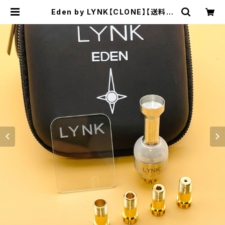
Eden by LYNK【CLONE】【送料無
料】【316SS】【For BB Mod Billet
DNA 60W 70W Box Mod】【SXK
BB / Billet ボックスモッド キット B
oro 用 Styled RBA ブリッジ V2 M
2】【Vandy Vape Pulse AIO / Ct
hulhu AIO】 | CLONEbums | VA
PE RTA RBA RDA RDTA 電子タ
バコ シーシャ 水パイプ Shisha