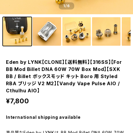
1
/6
Eden by LYNK【CLONE】【送料無料】【316SS】【For
BB Mod Billet DNA 60W 70W Box Mod】【SXK
BB / Billet ボックスモッド キット Boro 用 Styled
RBA ブリッジ V2 M2】【Vandy Vape Pulse AIO /
Cthulhu AIO】
¥7,800
International shipping available
高品質なEden by LYNKは、BB Mod Billet DNA 60W 70W