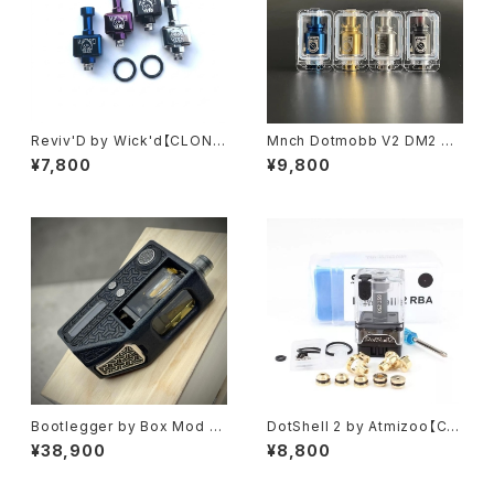
thulhu AIO】
Reviv'D by Wick'd【CLON
Mnch Dotmobb V2 DM2 RB
E】【送料無料】【SS316】【7PCS
A&BOROTANK KIT【CLON
¥7,800
¥9,800
Air Pin】【Box Mod RBA tan
E】【送料無料】【カラー各種】【S
k】【5AVAPE ボックスモッド キッ
S316】【with 6 PCS AFC + M
ト Boro 用 RBA ボロ ブリッジ
issionXV Tank】【Dotmod V
V2 M2 AIO / AIO Suit PRC /
1 V2 Aio Boro Mod】
YEC/ Mission XV / Monarch
y SPACEPOD】【VAPE ベイプ】
Bootlegger by Box Mod M
DotShell 2 by Atmizoo【CL
afia【送料無料】【CLONE】【Li
ONE】【送料無料】【SS316】【8
¥38,900
¥8,800
mited to 100】【Evolve DNA
PCS airflow pins】【for dot
60C chipset full customis
Mod dotAIO V1 / V2 AIO Po
e Escribe】【P12 MJF】【1865
d】【Pan Head Phillips Post