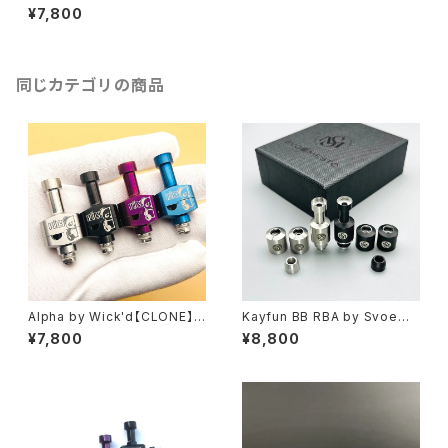
料無料】【316SS】【For BB Mo
¥7,800
d Billet DNA 60W 70W Box
Mod】【SXK BB / Billet ボック
スモッド キット Boro 用 Styled
RBA ブリッジ V2 M2】【Vandy
Vape Pulse AIO / Cthulhu A
同じカテゴリの商品
IO】
Alpha by Wick'd【CLONE】
Kayfun BB RBA by Svoeme
【送料無料】【SS316】【7PCS A
sto【CLONE】【送料無料】【316
¥7,800
¥8,800
ir Pin】【Box Mod RBA tank】
SS】【AEROKON Airflow】【AE
【5AVAPE ボックスモッド キット
ROKON Airflow】【】【For BB
Boro 用 RBA ボロ ブリッジ V2
Mod Billet DNA 60W 70W
M2 AIO / AIO Suit PRC / YE
Box Mod】【SXK BB / Billet
C/ Mission XV / Monarchy
ボックスモッド キット Boro 用 S
SPACEPOD】【VAPE ベイプ】
tyled RBA ブリッジ V2 M2】
【Vandy Vape Pulse AIO / C