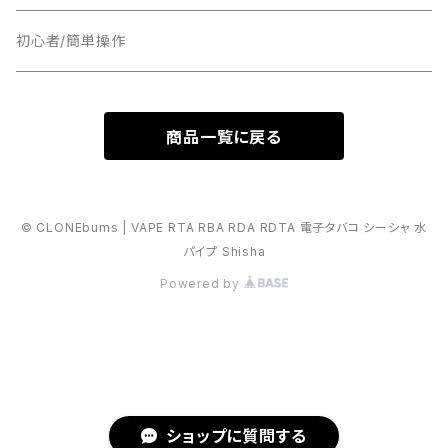
18MM
22MM
初心者/簡単操作
17MM
24MM
商品一覧に戻る
16MM
16MM
RDTA
18MM
© CLONEbums | VAPE RTA RBA RDA RDTA 電子タバコ シーシャ 水
パイプ Shisha
25MM
BF
Powered by
28MM
23MM
ショップに質問する