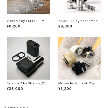
Viper V2 by HELLFIRE MOD
23.30 RTA by Kaser Mods
S【CLONE】【送料無料】【316S
【CLONE】【送料無料】【SS31
¥6,200
¥9,800
S】【14MM】【Dual post RDA】
6】【23MM】【PTCG 4.5ML】
【with BF Pin】【YFTK VAPE
【2 chambers】【top-filling】
電子タバコ】
【7 PCS Air Pins】【high end
RTA】【ハイエンド フランス VA
PE 電子タバコ クローン アトマ
イザー】
Balance 2 by Stratum【CLO
Monarchy Mohawk Drip Ti
NE】【送料無料】【カラー各種】
p【送料無料】【CLONE】【カラー
¥28,000
¥3,200
【Authentic Evolv DNA60 C
各種】【510 規格 Drip Tip DT
hipset】【1 x 18650】【1 ~ 60
ドリチ】【RTA RDA RDTA スピ
W】【电子烟 전자담배 cixarey
ットバック】【Monarchy Missi
a elektronîk cigarro eletrô
on Dotaio v1/v2/ X Sturdye
nico】【VAPE 電子タバコ 本体
Mod】【Drip Tip FEV Mouth