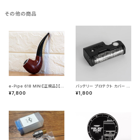
0×1】【BORO × SBS 23MM】
Screws】【濃厚ミスト MTL to
【all run through USB】【ハイ
smooth RDL vaping】【ＶＡＰ
その他の商品
エンド high end Mod USA】
Ｅ 電子タバコ】
【VAPE 電子タバコ 本体】
e-Pipe 618 MINI【正規品】【送
バッテリー プロテクト カバー シ
料無料】【人気 モデル パイプ
ュリンク スキン 【送料無料】【5
¥7,800
¥1,800
型】【大容量 バッテリー アトマイ
枚 5pcs for 18650 18500 18
ザー付 e pipe】【VAPE 電子タ
350】【リチウム マンガン 電池 L
バコ】
ithium Battery 】【Protected
Cover Skins 被膜】【ベイプ Ｖ
ＡＰＥ 電子タバコ】