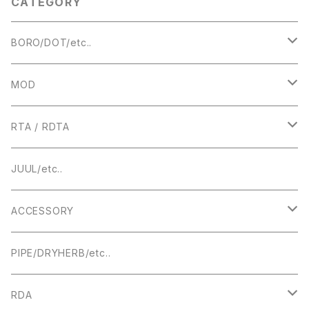
CATEGORY
MOD クローン】
piece MTL smok TFV12 Ba
by aspire】【アトマイザー ドリ
チ】【ベイプ 電子タバコ vape】
BORO/DOT/etc..
RBA
MOD
BOROTANK
TECHNICAL
RTA / RDTA
Authentic DNA Evolve chipset
MECHANICAL / HYBRID
22MM
JUUL/etc..
TUBE MOD
HIGHEND
23MM
ACCESSORY
BOX MOD
24MM
DRIPTIP ドリップチップ
PIPE/DRYHERB/etc..
19MM
RDA