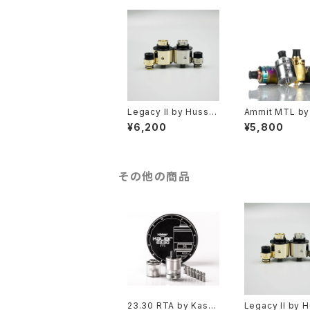
Legacy II by Hussar
Ammit MTL by
Vapes【CLONE】【送
kVape 【正規品
¥6,200
¥5,800
料無料】【RDA】【22M
無料】【カラー各種
M】【24MM リング 対
MM】【2POST】
応】【ハイエンド】【SS31
【アトマイザー】【
6L】【フレーバーチェイ
電子タバコ】
サー】【ハッサーレガシ
その他の商品
ー】【VAPE 電子タバコ】
23.30 RTA by Kaser
Legacy II by 