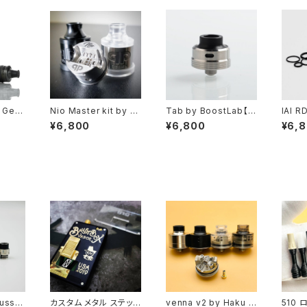
 Gee
Nio Master kit by Q
Tab by BoostLab【C
IAI R
】【送料
P Design【CLONE】
LONE】【22MM】【SS3
Cmo
¥6,800
¥6,800
¥6,
】【22
【送料無料】【SS316】
16L, Black PEEK, SS
ONE】
【RDA】
【22MM】【Super Inno
304 Delrin】【Bottom
M】【Sq
VAPE
vative Drip Down S
to Top Feeding】【R
【flav
ystem】【RDA RSA】
DA VAPE 電子タバコ】
pper
【Gata fatality】【VAP
【電子
E 電子タバコ】
ン】【
Hussar
カスタム メタル ステッカ
venna v2 by Haku E
510