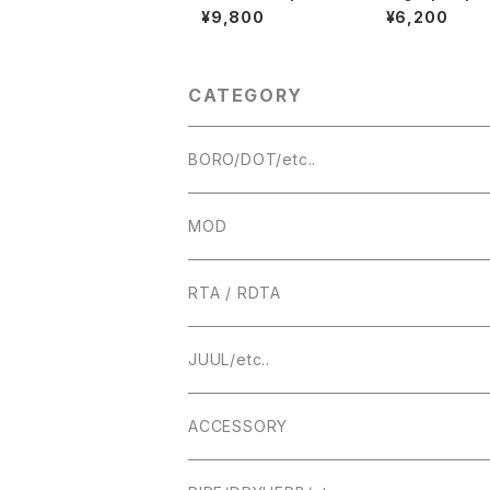
Mods【CLONE】【送料
Vapes【CLONE
¥9,800
¥6,200
無料】【SS316】【23M
料無料】【RDA】【
M】【PTCG 4.5ML】【2
M】【24MM リン
chambers】【top-filli
応】【ハイエンド】【
ng】【7 PCS Air Pins】
6L】【フレーバー
【high end RTA】【ハイ
サー】【ハッサー
CATEGORY
エンド フランス VAPE
ー】【VAPE 電子
電子タバコ クローン ア
トマイザー】
BORO/DOT/etc..
RBA
MOD
BOROTANK
TECHNICAL
RTA / RDTA
Authentic DNA Evolve chipset
MECHANICAL / HYBRID
22MM
JUUL/etc..
TUBE MOD
HIGHEND
23MM
ACCESSORY
BOX MOD