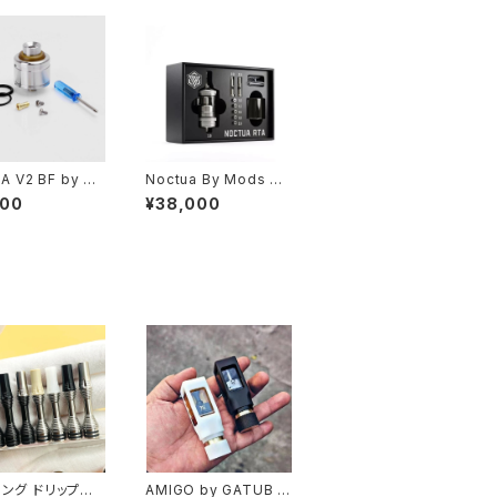
DA V2 BF by VS
Noctua By Mods Ho
d【送料無料】【CL
use【送料無料】【Auth
800
¥38,000
【SS316】 【22M
entic】【カラー各種】【S
uonk BF Pin】
S316】【22MM】【flavo
or oriented dri
r chaser】【triple chi
】【SJMY RDA】
mney】【7airpins】【ビ
タバコ】【クロー
ルド 手巻き アトマイザ
ベイプ】
ー Tank Atomizer】
【VAPE 電子タバコ】
 ロング ドリップチッ
AMIGO by GATUB C