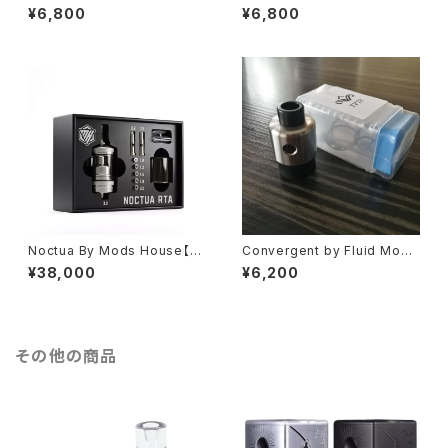
【22MM】【SS316L, Black PE
【送料無料】【CLONE】【SS31
¥6,800
¥6,800
EK, SS304 Delrin】【Bottom
6】 【22MM】【Squonk BF Pi
to Top Feeding】【RDA VAP
n】【flavor oriented drippe
E 電子タバコ】
r】【SJMY RDA】【電子タバコ】
【クローン】【ベイプ】
Noctua By Mods House【送
Convergent by Fluid Mods
料無料】【Authentic】【カラー各
【CLONE】【送料無料】【SS31
¥38,000
¥6,200
種】【SS316】【22MM】【flavor
6】【22MM】【イタリア製 ハイエ
chaser】【triple chimney】【7
ンド RDA】【MTL特化】【22m
airpins】【ビルド 手巻き アトマ
m】【シングルコイル】【PEI ドリッ
イザー Tank Atomizer】【VAP
プチップ】【ミニマルデザイン】
E 電子タバコ】
【超軽量】【YFTK VAPE】【電子
その他の商品
タバコ】【ビルド】【フレーバー特
化】