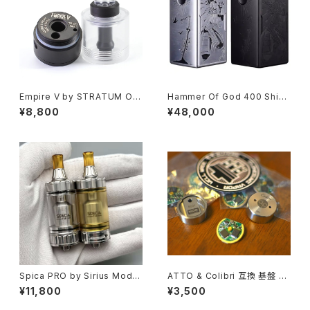
Empire V by STRATUM OL
Hammer Of God 400 Shino
C【CLONE】【送料無料】【SS31
bi by Vaperz Cloud X Suici
¥8,800
¥48,000
6】【23MM】【Single coil】【6
de Mods【authentic】【送料
Airpins】【VS FEV 4.5S】【タン
無料】【Quad 18650】【400W】
ク RTA アトマイザー ベイプ 電
【Hotswap 400W chip】【0.9
子タバコ VAPE】
1-inch OLED】【High end Mo
d ハイエンド モッド 本体】【神の
鉄槌 忍箱】【電子タバコ VAPE
ベイプ】
Spica PRO by Sirius Mods
ATTO & Colibri 互換 基盤 P
【CLONE】【送料無料】【SS31
CB【送料無料】【希少 高精度】
¥11,800
¥3,500
6】【22MM】【3ML】【airhole p
【予備 交換】【AP Amer Theva
ins】【5 adjustable airflow】
pe YellowKiss】【吸入 喷气