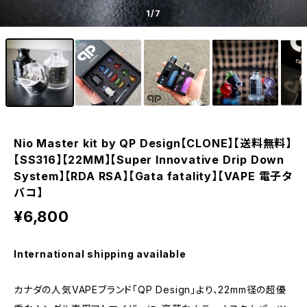
1
/7
Nio Master kit by QP Design【CLONE】【送料無料】
【SS316】【22MM】【Super Innovative Drip Down
System】【RDA RSA】【Gata fatality】【VAPE 電子タ
バコ】
¥6,800
International shipping available
カナダの人気VAPEブランド「QP Design」より、22mm径の超優