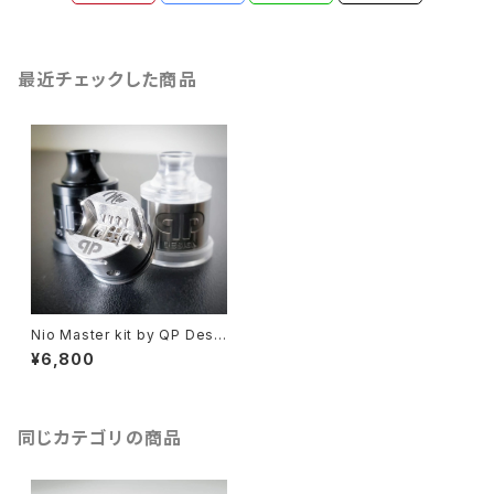
最近チェックした商品
Nio Master kit by QP Desi
gn【CLONE】【送料無料】【SS3
¥6,800
16】【22MM】【Super Innovati
ve Drip Down System】【RD
A RSA】【Gata fatality】【VAP
E 電子タバコ】
同じカテゴリの商品