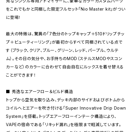
秀なシングル専用アトマイザーに、豪華なカラーカスタムパーツ
をこれでもかと同梱した限定フルセット「Nio Master kit」がつい
に登場！
最大の特徴は、驚異の「7色分のトップキャップ＋510ドリップチッ
プ＋ビューティーリング」が最初からすべて同梱されている点で
す（ブラック、クリア、ブルー、グリーン、レッド、パープル、ウルテ
ム）。その日の気分や、お手持ちのMOD（ステルスMODやスコン
カーなど）のカラーに合わせて自由自在にルックスを着せ替える
ことができます！
■ 秀逸なエアーフロー＆ビルド構造
トップから空気を取り込み、デッキ内部のサイドおよびボトムから
コイルへとエアーを吹き付ける「Super Innovative Drip Down
System」を搭載。トップエアーフローインテーク構造により、
VAPEの宿命である「リキッド漏れ」を極限まで軽減しています。