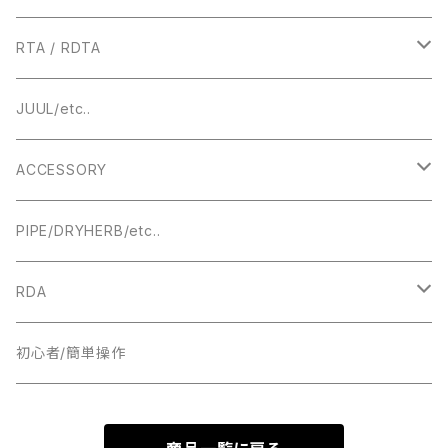
BOROTANK
TECHNICAL
RTA / RDTA
Authentic DNA Evolve chipset
MECHANICAL / HYBRID
22MM
JUUL/etc..
TUBE MOD
HIGHEND
23MM
ACCESSORY
BOX MOD
24MM
DRIPTIP ドリップチップ
PIPE/DRYHERB/etc..
19MM
RDA
18MM
22MM
初心者/簡単操作
17MM
24MM