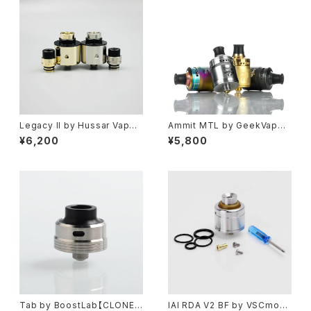
Legacy II by Hussar Vapes
Ammit MTL by GeekVape
【CLONE】【送料無料】【RDA】
【正規品】【送料無料】【カラー各
¥6,200
¥5,800
【22MM】【24MM リング 対応】
種】【22MM】【2POST】【RDA】
【ハイエンド】【SS316L】【フレ
【アトマイザー】【VAPE 電子タバ
ーバーチェイサー】【ハッサーレ
コ】
ガシー】【VAPE 電子タバコ】
Tab by BoostLab【CLONE】
IAI RDA V2 BF by VSCmod