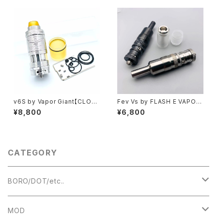
【high-end RTA】【VAPE 電子
전자담배】【電子タバコ VAPE】
タバコ クローン アトマイザー】
v6S by Vapor Giant【CLON
Fev Vs by FLASH E VAPOR
E】【送料無料】【SS316】【23M
【送料無料】【CLONE】【SS31
¥8,800
¥6,800
M】【5.5ml】【2020 revised v
6】【17MM】【Dual post desi
ersion】【Professional RTA】
gn】【MTL RTA Mini】【VS VA
【電子タバコ ハイエンド アトマ
PE 電子タバコ】【アトマイザー T
イザー VAPE】
ank Atomizer】
CATEGORY
BORO/DOT/etc..
RBA
MOD