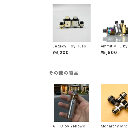
Legacy II by Hussar
Ammit MTL by
Vapes【CLONE】【送
kVape 【正規品
¥6,200
¥5,800
料無料】【RDA】【22M
無料】【カラー各種
M】【24MM リング 対
MM】【2POST】
応】【ハイエンド】【SS31
【アトマイザー】【
6L】【フレーバーチェイ
電子タバコ】
サー】【ハッサーレガシ
その他の商品
ー】【VAPE 電子タバコ】
ATTO by YellowKis
Monarchy Mnc