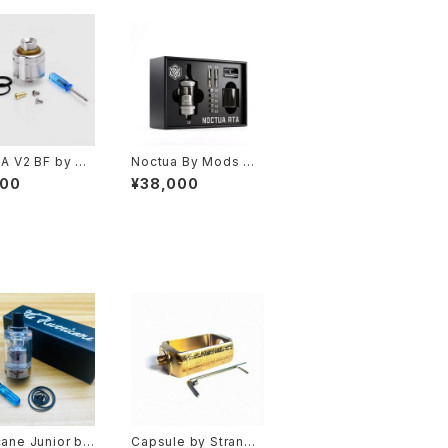
DA V2 BF by VS
Noctua By Mods Ho
d【送料無料】【CL
use【送料無料】【Auth
800
¥38,000
【SS316】 【22M
entic】【カラー各種】【S
uonk BF Pin】
S316】【22MM】【flavo
or oriented dri
r chaser】【triple chi
】【SJMY RDA】
mney】【7airpins】【ビ
タバコ】【クロー
ルド 手巻き アトマイザ
ベイプ】
ー Tank Atomizer】
【VAPE 電子タバコ】
cane Junior by
Capsule by Strange