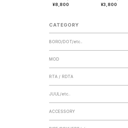
s The vape【CLON
zer DLC Drip 
¥8,800
¥3,800
E】【316SS】【Extensi
料無料】【CLONE
ontube】【PCB】【Mec
ラー各種】【BB Bil
h Mod Tube】【18650
ox Mod 規格 Dr
or 18350 battery】【2
p DT ドリチ】【R
2MM】 【For RTA RDA
A RDTA スピッ
CATEGORY
RDTA Vape vaporiz
ク】【Monarchy 
er Mechanical MO
on Dotaio v1/v
D】【colibli AP】【希少
turdye Mod】【D
CNC 高精度】【吸入 喷
ip FEV Mouthp
BORO/DOT/etc..
气 전자담배】【電子タバ
MTL smok TFV
コ VAPE】
aby aspire】
ザー ドリチ】【ベ
子タバコ vape】
RBA
MOD
BOROTANK
TECHNICAL
RTA / RDTA
Authentic DNA Evolve chipset
MECHANICAL / HYBRID
22MM
JUUL/etc..
TUBE MOD
HIGHEND
23MM
ACCESSORY
BOX MOD