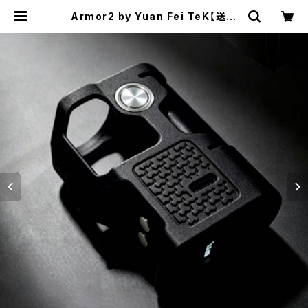
Armor2 by Yuan Fei TeK【送料
無料】【Authentic】【Limited excl
usive】【1 x 18350】【Advken 80
chipset】【carbonfiber 3D PA12
STEALTH SBS MOD 80W】【OLE
D Screen】【ステルス モッド】【VAP
E 電子タバコ 本体】 | CLONEbum
s | VAPE RTA RBA RDA RDTA
電子タバコ シーシャ 水パイプ Shis
ha