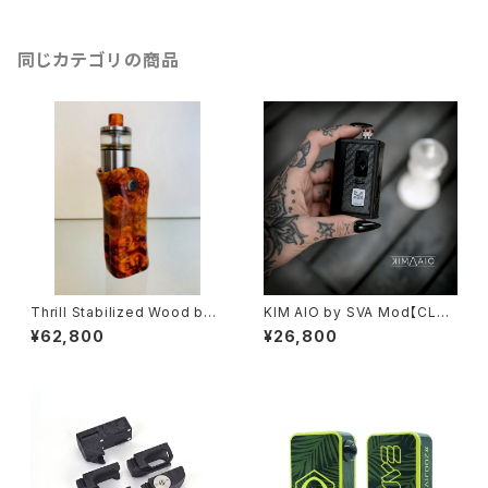
ken 80 chipset】【carbonfib
er 3D PA12 STEALTH SBS
MOD 80W】【OLED Screen】
【ステルス モッド】【VAPE 電子タ
同じカテゴリの商品
バコ 本体】
Thrill Stabilized Wood by
KIM AIO by SVA Mod【CLO
MMVapors【送料無料】【CLO
NE】【送料無料】【Carbon Fibe
¥62,800
¥26,800
NE】【PA12 + 316SS】【1 x 186
r】【1 x 18650】【70W】【For B
50】【Authentic Evolve DNA
B Mod Billet DNA 60W 70
60 Chipset】【Display OLE
W Box Mod tank】【SXK ボッ
D】【High-End Stabilized M
クスモッド キット Boro 用 Styl
od】【atomizers up to 24m
ed RBA ブリッジ V2 M2 AIO /
m】【VAPE 電子タバコ 本体】
Cthulhu AIO Unkwn Unreal
Device Suit PRC / YEC/ Mis
sion XV/415 / Monarchy】