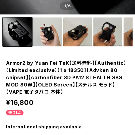
1
/6
Armor2 by Yuan Fei TeK【送料無料】【Authentic】
【Limited exclusive】【1 x 18350】【Advken 80
chipset】【carbonfiber 3D PA12 STEALTH SBS
MOD 80W】【OLED Screen】【ステルス モッド】
【VAPE 電子タバコ 本体】
¥16,800
残り1点
International shipping available