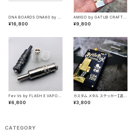
DNA BOARDS DNA60 by Ev
AMIGO by GATUB CRAFTS
olv【送料無料】【正規品】【MAD
【CLONE】【送料無料】【1 x 183
¥16,800
¥9,800
E IN USA 】【AMERICAN VAP
50 / 18650】【Mechanical M
OR TECHNOLOGY】【1-60
od】【Compatible with BB /
W】【0.2-9V】【Range: 200-6
Billet / Boro RBA / Tank】【V
00°F / 93 – 315°C】【EScrib
APE 電子タバコ】
e】
Fev Vs by FLASH E VAPOR
カスタム メタル ステッカー【送料
【送料無料】【CLONE】【SS31
無料】【希少 高精度】【保護 予備
¥6,800
¥3,800
6】【17MM】【Dual post desi
交換】【Sturdy wick'd ODB B
gn】【MTL RTA Mini】【VS VA
illet】【SXK YFTK SJMY Ulto
PE 電子タバコ】【アトマイザー T
n Coppervape 5AVAPE Kin
ank Atomizer】
dbright Shenray Ehpro Hot
cig VapeEasy】【電子タバコ V
CATEGORY
APE】