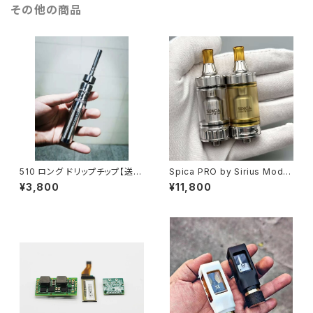
その他の商品
2 M2 AIO / Cthulhu AIO Unk
wn Unreal Device Suit PRC
/ YEC/ Mission XV】【ハイエ
ンド】
510 ロング ドリップチップ【送料
Spica PRO by Sirius Mods
無料】【YFTK】【not spitback
【CLONE】【送料無料】【SS31
¥3,800
¥11,800
driptip】【510 規格 DT】【510
6】【22MM】【3ML】【airhole p
Long Drip Tip FEV Mouthpi
ins】【5 adjustable airflow】
ece MTL smok TFV12 Bab
【high-end RTA】【VAPE 電子
y Prince Uwell Crown Valyr
タバコ クローン アトマイザー】
ian aspire】【アトマイザー ドリ
チ】【ベイプ 電子タバコ vape】