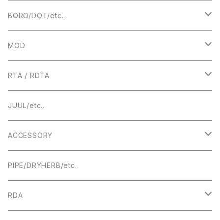
BORO/DOT/etc..
RBA
MOD
BOROTANK
TECHNICAL
RTA / RDTA
Authentic DNA Evolve chipset
MECHANICAL / HYBRID
22MM
JUUL/etc..
TUBE MOD
HIGHEND
23MM
ACCESSORY
BOX MOD
24MM
DRIPTIP ドリップチップ
PIPE/DRYHERB/etc..
19MM
RDA