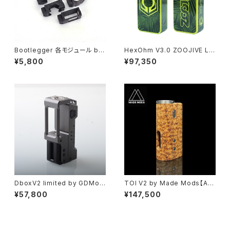
Bootlegger 各モジュール by
HexOhm V3.0 ZOOJIVE Li
Box Mod Mafia【送料無料】
mited Edition By Craving V
¥5,800
¥97,350
【CLONE】【カスタムモジュール
apor【Authentic】【2 × 1865
DotAio / 22mm RTA / ビルド
0】【HEX-T/30 Rev-G circui
タブ】【Evolve DNA60C】【P12
t】【180W output and 30A】
MJF】【18650×1】【BORO × S
【Type-C Charging Port】【st
BS 23MM】【all run through
ealth ステルス モッド】【VAPE
USB】【ハイエンド high end M
電子タバコ 本体】
od USA】【VAPE 電子タバコ 本
体】
DboxV2 limited by GDMod
TOI V2 by Made Mods【Aut
s【送料無料】【Authentic】【YiH
hentic】【Stabilized wood】
¥57,800
¥147,500
i SX600HL Chipset】【1 x 18
【1 × 18650】【Evolve DNA6
650】【For BB Mod Billet DN
0】【2A USB socket】【High-
A 60W 70W Box Mod tan
end ハイエンド モッド イタリ
k】【SXK ボックスモッド キット B
ア】【VAPE 電子タバコ 本体】
oro 用 Styled RBA ブリッジ V