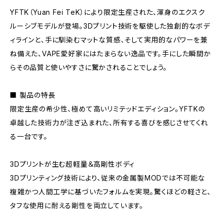
YFTK（Yuan Fei TeK）により限定生産された、渾身のエクスク
ルーシブモデルが登場。3Dプリント技術を駆使した独創的なボデ
ィラインと、手に馴染むマットな質感、そして実用的なパワーを兼
ね備えた、VAPE愛好家にはたまらない逸品です。手にした瞬間か
らその品質と使いやすさに驚かされることでしょう。
■ 製品の特長
限定生産の希少性、極めて高いリミテッドエディション。YFTKの
卓越した技術力が注ぎ込まれた、所有する喜びを感じさせてくれ
る一台です。
3Dプリントが生む超軽量＆高剛性ボディ
3Dプリンティング技術により、従来の金属製MODでは不可能な
複雑かつ人間工学に基づいたフォルムを実現。驚くほどの軽さと、
タフな使用に耐える剛性を両立しています。