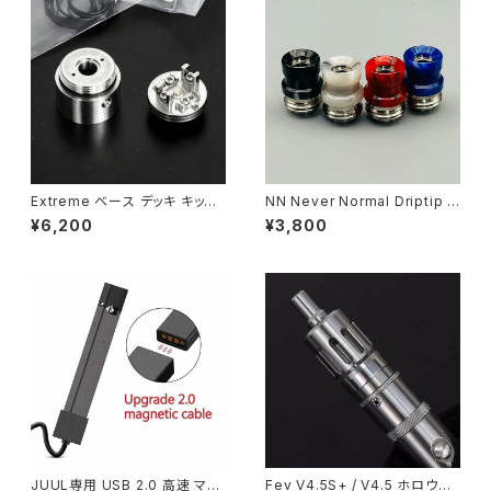
BS 23MM】【all run through
ian aspire】【アトマイザー ドリ
USB】【ハイエンド high end M
チ】【ベイプ 電子タバコ vape】
od USA】【VAPE 電子タバコ 本
体】
Extreme ベース デッキ キット
NN Never Normal Driptip f
V2 Fev V4.5 / V4.5S+【送料
or BB【送料無料】【カラー各種】
¥6,200
¥3,800
無料】【SS316】【Dual post d
【316ss+Resin】【BB/Billet B
esign】【MTL RTA Mini カス
ox 専用】【レジン driptip】【DT
タム パーツ 予備 破損】【YFTK
Kit RTA RDA RBA】【510 Lon
FLASH E VAPOR VS VAPE
g Drip Tip Mouthpiece MT
電子タバコ】【アトマイザー Tan
L smok TFV12 Baby Prince
k Atomizer】
Uwell Crown Valyrian aspir
e】【ドリチ スピットバック】【ベイ
プ 電子タバコ vape】
JUUL専用 USB 2.0 高速 マグ
Fev V4.5S+ / V4.5 ホロウキ