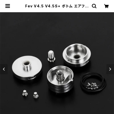
Fev V4.5 V4.5S+ ボトム エアフロ
ー カスタム【送料無料】【SS316】【Fl
ash e-Vapor】【Bottom Intake
Base V2 YFTK】【MTL DL RTA M
ini ドレスアップ カスタム パーツ 予
備 破損】【FLASH E VAPOR VS V
APE 電子タバコ】【アトマイザー Ta
nk Atomizer】 | CLONEbums |
VAPE RTA RBA RDA RDTA 電子
タバコ シーシャ 水パイプ Shisha