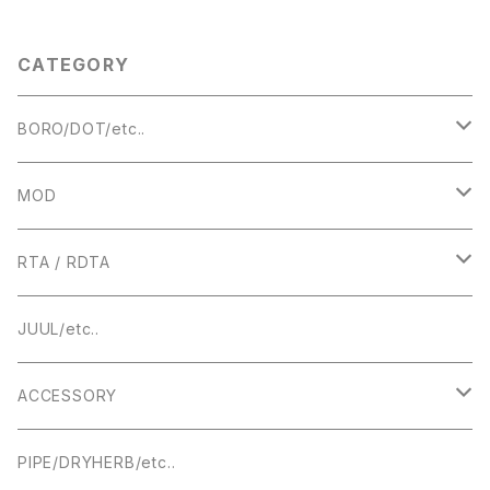
ithium Battery 】【Protected
リー】【Holy Atty Authentic Y
Cover Skins 被膜】【ベイプ Ｖ
FTK 5AVAPE CopperVape
ＡＰＥ 電子タバコ】
KINDBRIGHT SXK shen xin
CATEGORY
g kang Tech ShenRay SJM
Y SHIJIMING YANG Tech U
LTON VapeEasy YFTK Yua
n Fei Tech】【ベイプ VAPE 電
BORO/DOT/etc..
子タバコ】
RBA
MOD
BOROTANK
TECHNICAL
RTA / RDTA
Authentic DNA Evolve chipset
MECHANICAL / HYBRID
22MM
JUUL/etc..
TUBE MOD
HIGHEND
23MM
ACCESSORY
BOX MOD
24MM
DRIPTIP ドリップチップ
PIPE/DRYHERB/etc..