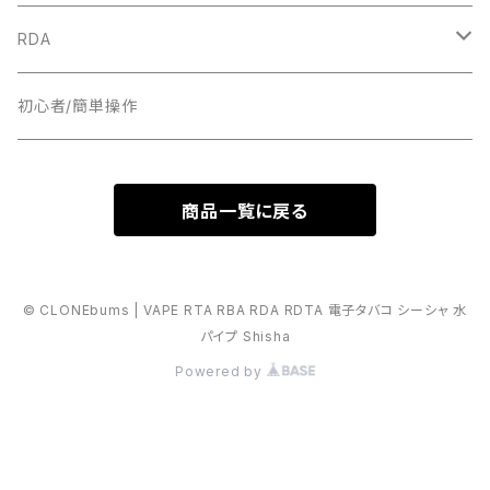
19MM
RDA
18MM
22MM
初心者/簡単操作
17MM
24MM
商品一覧に戻る
16MM
16MM
RDTA
18MM
© CLONEbums | VAPE RTA RBA RDA RDTA 電子タバコ シーシャ 水
パイプ Shisha
25MM
BF
Powered by
28MM