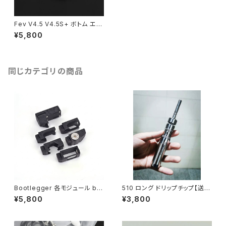
Fev V4.5 V4.5S+ ボトム エア
フロー カスタム【送料無料】【SS
¥5,800
316】【Flash e-Vapor】【Bott
om Intake Base V2 YFTK】
【MTL DL RTA Mini ドレスア
ップ カスタム パーツ 予備 破損】
【FLASH E VAPOR VS VAPE
同じカテゴリの商品
電子タバコ】【アトマイザー Tan
k Atomizer】
Bootlegger 各モジュール by
510 ロング ドリップチップ【送料
Box Mod Mafia【送料無料】
無料】【YFTK】【not spitback
¥5,800
¥3,800
【CLONE】【カスタムモジュール
driptip】【510 規格 DT】【510
DotAio / 22mm RTA / ビルド
Long Drip Tip FEV Mouthpi
タブ】【Evolve DNA60C】【P12
ece MTL smok TFV12 Bab
MJF】【18650×1】【BORO × S
y Prince Uwell Crown Valyr