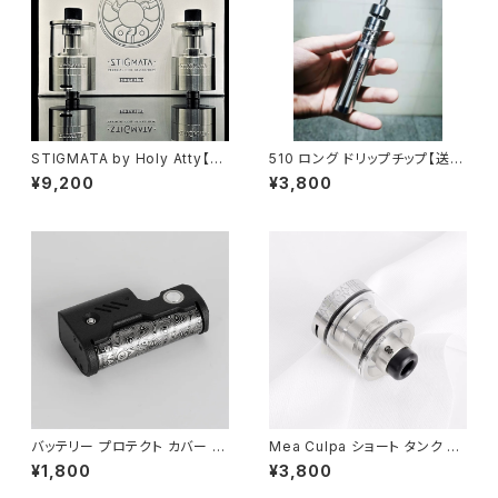
STIGMATA by Holy Atty【C
510 ロング ドリップチップ【送料
LONE】【送料無料】【SS316】【2
無料】【YFTK】【not spitback
¥9,200
¥3,800
2MM】【3.2ML】【MTL / RDL
driptip】【510 規格 DT】【510
RTA】【ingenious vertical c
Long Drip Tip FEV Mouthpi
otton coil system】【VAPE
ece MTL smok TFV12 Bab
電子タバコ クローン アトマイザ
y Prince Uwell Crown Valyr
ー】
ian aspire】【アトマイザー ドリ
チ】【ベイプ 電子タバコ vape】
バッテリー プロテクト カバー シ
Mea Culpa ショート タンク ユ
ュリンク スキン 【送料無料】【5
ニット【送料無料】【アトマイザー
¥1,800
¥3,800
枚 5pcs for 18650 18500 18
タンク RTA RDTA】【パーツ 交
350】【リチウム マンガン 電池 L
換 スペア 破損 クリア アクセサ