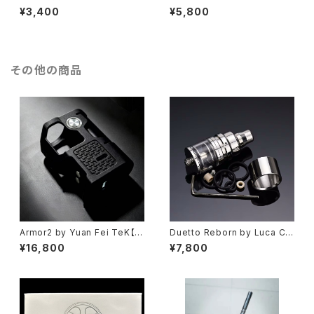
ネティック 充電 ケーブル (80c
ャップ【送料無料】【SS316】【Fla
¥3,400
¥5,800
m)【送料無料】【2026 モデル コ
sh e-Vapor】【23MM YFTK
ンパクト 】【ジュール Charger】
Hollow Cap】【MTL DL RTA
【电子烟 전자담배 cixareya el
Mini ドレスアップ カスタム パー
ektronîk cigarro eletrônic
ツ 予備 破損】【FLASH E VAP
o】
OR VS VAPE 電子タバコ】【アト
その他の商品
マイザー Tank Atomizer】
Armor2 by Yuan Fei TeK【送
Duetto Reborn by Luca Cr
料無料】【Authentic】【Limited
eations【送料無料】【CLONE】
¥16,800
¥7,800
exclusive】【1 x 18350】【Adv
【316SS】【22MM】【2.5ML】【Ｖ
ken 80 chipset】【carbonfib
ＡＰＥ 電子タバコ】【タンク RDT
er 3D PA12 STEALTH SBS
A RDA RTA アトマイザー】
MOD 80W】【OLED Screen】
【ステルス モッド】【VAPE 電子タ
バコ 本体】