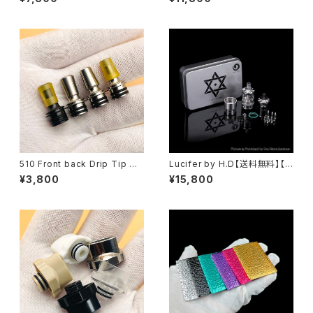
料】【BLACK / SILVER】【SS31
6】【22MM】【3ML】【airhole p
6】【22MM / 24MM】【22mm
ins】【5 adjustable airflow】
(2/4ml) 24mm(3.5/5ml)】【w/
【high-end RTA】【VAPE 電子
Extension Kit/MTL Pin RT
タバコ クローン アトマイザー】
A】
510 Front back Drip Tip M
Lucifer by H.D【送料無料】【A
TL【送料無料】【not spitback
uthentic】【SS316】【22MM】
¥3,800
¥15,800
driptip】【510 規格 DT】【510
【2/4ML】【Side air pins / Bo
Long Drip Tip FEV Mouthpi
ttom air pins】【high end RT
ece MTL smok TFV12 Bab
A】【ハイエンド フランス VAPE
y Prince Uwell Crown Valyr
電子タバコ クローン アトマイザ
ian aspire】【アトマイザー ドリ
ー】
チ】【ベイプ 電子タバコ vape】