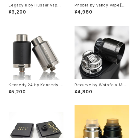
Legacy II by Hussar Vapes
Phobia by Vandy Vape【送
【CLONE】【送料無料】【RDA】
料無料】【CLONE】【カラー各
¥6,200
¥4,980
【22MM】【24MM リング 対応】
種】【SS316】【24MM】【Alex f
【ハイエンド】【SS316L】【フレ
rom Vapers MD】【dual post
ーバーチェイサー】【ハッサーレ
RDA】【w/BF Pin Squonker】
ガシー】【VAPE 電子タバコ】
【フレーバーチェイサー CLOUD
爆煙】【YFTK ビルド 手巻き ア
トマイザー Tank Atomizer】
【VAPE 電子タバコ】
Kennedy 24 by Kennedy V
Recurve by Wotofo × Mike
apor【送料無料】【CLONE】【カ
Vapes【送料無料】【Authenti
¥5,200
¥4,800
ラー各種】【SS316】【24MM】
c】【Wotofo Recurve Dual R
【爆煙】【爆煙 フレーバー 特化 R
DA】【Mike Vapes】【24mm R
DA】【w/BF Pin Squonker】
DA】【Dual Coil】【Vapor-gat
【フレーバーチェイサー CLOUD
hering Chamber】【Anti-Con
】【YFTK ビルド 手巻き アトマイ
densation】【810 Drip Tip】
ザー Tank Atomizer】【VAPE
【BF Pin】【爆煙】【電子タバコ】
電子タバコ】
【VAPE】