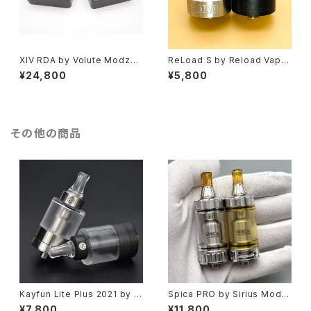
XIV RDA by Volute Modz【A
ReLoad S by Reload Vapor
uthentic】【送料無料】【SS31
【CLONE】【送料無料】【24M
¥24,800
¥5,800
6】【24MM】【Ultra low Heigh
M】【BF Pin】【Postless】【Qu
t RDA 4x Airflow】【w/BF Pin
ad Terminal】【Honeycomb
Squonker】【Ceramic Clamp
Airflow】【RDA】【でんしたばこ】
ing Bar】【ビルド 手巻き アトマ
【くろーん】【べいぷ】
イザー Tank Atomizer】【VAP
その他の商品
E 電子タバコ】
Kayfun Lite Plus 2021 by S
Spica PRO by Sirius Mods
voMesto【CLONE】【送料無
【CLONE】【送料無料】【SS31
¥7,800
¥11,800