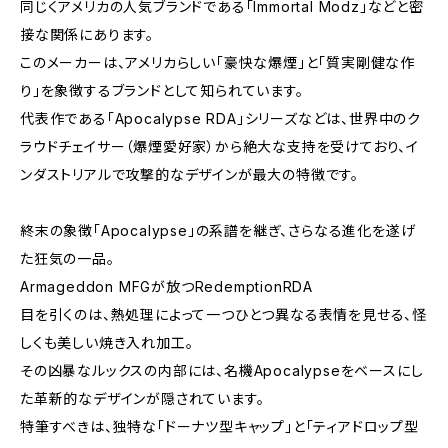
同じくアメリカの人気ブランドである「Immortal Modz」などと密
接な関係にあります。
このメーカーは、アメリカらしい「豪快な爆煙」と「質実剛健な作
り」を象徴するブランドとして知られています。
代表作である「Apocalypse RDA」シリーズなどは、世界中のク
ラウドチェイサー（爆煙愛好家）から絶大な支持を受けており、イ
ンダストリアルで攻撃的なデザインが最大の特徴です。
終末の象徴「Apocalypse」の系譜を継ぎ、さらなる進化を遂げ
た狂気の一品。
Armageddon MFGが放つRedemptionRDA
目を引くのは、熱処理によって一つひとつ異なる表情を見せる、怪
しくも美しい焼き入れ加工。
その凶暴なルックスの内部には、名機Apocalypseをベースにし
た革新的なデザインが隠されています。
特筆すべきは、独特な「ドーナツ型キャップ」と「ティアドロップ型