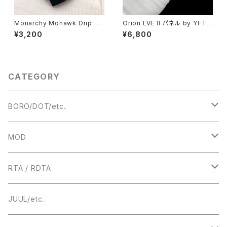
Monarchy Mohawk Drip Ti
Orion LVE II パネル by YFTK
p【送料無料】【CLONE】【カラー
【Authentic】【高品質 Aluminu
¥3,200
¥6,800
各種】【510 規格 Drip Tip DT
m Panels】【着せ替え カスタム
ドリチ】【RTA RDA RDTA スピ
Custom Parts】【Orion Pro C
ットバック】【Monarchy Missi
ompatible】【Handmade Ac
on Dotaio v1/v2/ X Sturdye
cessories】【Lost VAPE カス
Mod】【Drip Tip FEV Mouth
タムパーツ】【ハイエンド 限定生
CATEGORY
piece MTL smok TFV12 Ba
産】
by aspire】【アトマイザー ドリ
チ】【ベイプ 電子タバコ vape】
BORO/DOT/etc..
RBA
MOD
BOROTANK
TECHNICAL
RTA / RDTA
Authentic DNA Evolve chipset
MECHANICAL / HYBRID
22MM
JUUL/etc..