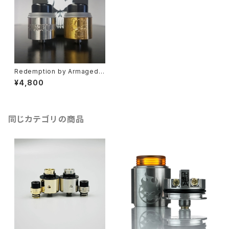
Redemption by Armagedd
on MFG【CLONE】【送料無料】
¥4,800
【カラー各種】【24MM】【Clamp
s RDA】【電子タバコ VAPE アト
マイザー】
同じカテゴリの商品