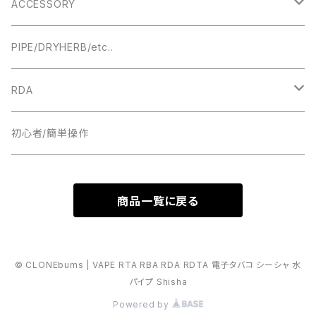
TUBE MOD
HIGHEND
23MM
ACCESSORY
BOX MOD
24MM
DRIPTIP ドリップチップ
PIPE/DRYHERB/etc..
19MM
RDA
18MM
22MM
初心者/簡単操作
17MM
24MM
商品一覧に戻る
16MM
16MM
RDTA
18MM
© CLONEbums | VAPE RTA RBA RDA RDTA 電子タバコ シーシャ 水
パイプ Shisha
25MM
BF
Powered by