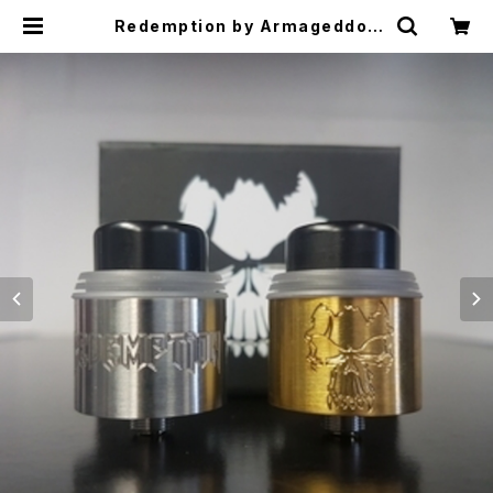
Redemption by Armageddon
MFG【CLONE】【送料無料】【カラー
各種】【24MM】【Clamps RDA】【電
子タバコ VAPE アトマイザー】 | CL
ONEbums | VAPE RTA RBA RD
A RDTA 電子タバコ シーシャ 水パ
イプ Shisha