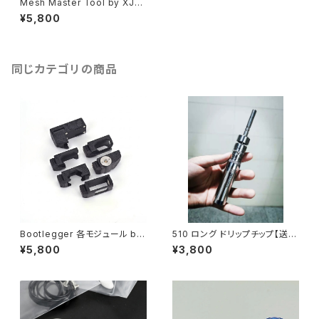
Mesh Master Tool by XJM
ods【送料無料】【Authentic】
¥5,800
【カラー各種】【ジェネシス ビル
ド 専用 ツール】【Mesh Core
メッシュ コア 簡単 作成】【Gen
esis ジェネシス】【TOOL KIT
ビルド 用品 ビルドツール 工具
同じカテゴリの商品
リビルダブル】【Paravozz Mon
ad Origen In'Ax Nextiny / N
extasis / NextEra Sat22 Le
Zephyr Mirage Kraken】【VA
PE ベイプ 電子タバコ】
Bootlegger 各モジュール by
510 ロング ドリップチップ【送料
Box Mod Mafia【送料無料】
無料】【YFTK】【not spitback
¥5,800
¥3,800
【CLONE】【カスタムモジュール
driptip】【510 規格 DT】【510
DotAio / 22mm RTA / ビルド
Long Drip Tip FEV Mouthpi
タブ】【Evolve DNA60C】【P12
ece MTL smok TFV12 Bab
MJF】【18650×1】【BORO × S
y Prince Uwell Crown Valyr
BS 23MM】【all run through
ian aspire】【アトマイザー ドリ
USB】【ハイエンド high end M
チ】【ベイプ 電子タバコ vape】