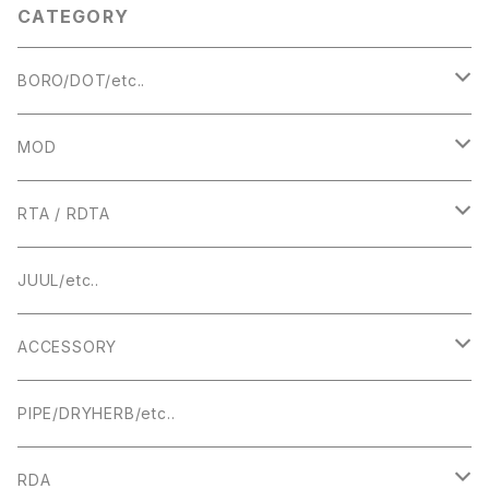
CATEGORY
APE】
BORO/DOT/etc..
RBA
MOD
BOROTANK
TECHNICAL
RTA / RDTA
Authentic DNA Evolve chipset
MECHANICAL / HYBRID
22MM
JUUL/etc..
TUBE MOD
HIGHEND
23MM
ACCESSORY
BOX MOD
24MM
DRIPTIP ドリップチップ
PIPE/DRYHERB/etc..
19MM
RDA