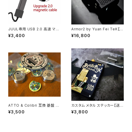
JUUL専用 USB 2.0 高速 マグ
Armor2 by Yuan Fei TeK【送
ネティック 充電 ケーブル (80c
料無料】【Authentic】【Limited
¥3,400
¥16,800
m)【送料無料】【2026 モデル コ
exclusive】【1 x 18350】【Adv
ンパクト 】【ジュール Charger】
ken 80 chipset】【carbonfib
【电子烟 전자담배 cixareya el
er 3D PA12 STEALTH SBS
ektronîk cigarro eletrônic
MOD 80W】【OLED Screen】
o】
【ステルス モッド】【VAPE 電子タ
バコ 本体】
ATTO & Colibri 互換 基盤 P
カスタム メタル ステッカー【送料
CB【送料無料】【希少 高精度】
無料】【希少 高精度】【保護 予備
¥3,500
¥3,800
【予備 交換】【AP Amer Theva
交換】【Sturdy wick'd ODB B
pe YellowKiss】【吸入 喷气
illet】【SXK YFTK SJMY Ulto
전자담배】【電子タバコ VAPE】
n Coppervape 5AVAPE Kin
dbright Shenray Ehpro Hot
cig VapeEasy】【電子タバコ V