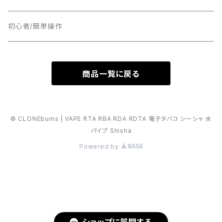
18MM
22MM
初心者/簡単操作
17MM
24MM
商品一覧に戻る
16MM
16MM
RDTA
18MM
© CLONEbums | VAPE RTA RBA RDA RDTA 電子タバコ シーシャ 水
パイプ Shisha
25MM
BF
Powered by
28MM
23MM