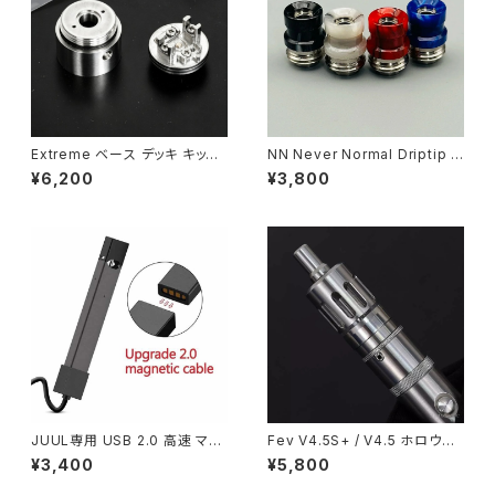
od USA】【VAPE 電子タバコ 本
体】
Extreme ベース デッキ キット
NN Never Normal Driptip f
V2 Fev V4.5 / V4.5S+【送料
or BB【送料無料】【カラー各種】
¥6,200
¥3,800
無料】【SS316】【Dual post d
【316ss+Resin】【BB/Billet B
esign】【MTL RTA Mini カス
ox 専用】【レジン driptip】【DT
タム パーツ 予備 破損】【YFTK
Kit RTA RDA RBA】【510 Lon
FLASH E VAPOR VS VAPE
g Drip Tip Mouthpiece MT
電子タバコ】【アトマイザー Tan
L smok TFV12 Baby Prince
k Atomizer】
Uwell Crown Valyrian aspir
e】【ドリチ スピットバック】【ベイ
プ 電子タバコ vape】
JUUL専用 USB 2.0 高速 マグ
Fev V4.5S+ / V4.5 ホロウキ
ネティック 充電 ケーブル (80c
ャップ【送料無料】【SS316】【Fla
¥3,400
¥5,800
m)【送料無料】【2026 モデル コ
sh e-Vapor】【23MM YFTK
ンパクト 】【ジュール Charger】
Hollow Cap】【MTL DL RTA