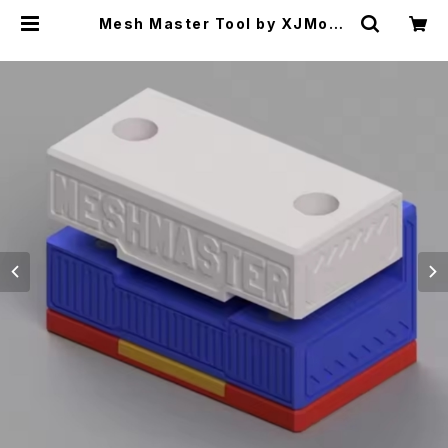
Mesh Master Tool by XJMods
【送料無料】【Authentic】【カラー各
種】【ジェネシス ビルド 専用 ツール】
【Mesh Core メッシュ コア 簡単 作
成】【Genesis ジェネシス】【TOOL
KIT ビルド 用品 ビルドツール 工具
リビルダブル】【Paravozz Monad
Origen In'Ax Nextiny / Nextas
is / NextEra Sat22 Le Zephyr
Mirage Kraken】【VAPE ベイプ 電
子タバコ】 | CLONEbums | VAPE
RTA RBA RDA RDTA 電子タバコ
シーシャ 水パイプ Shisha