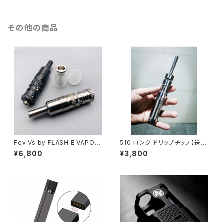
【电子烟 전자담배 cixareya el
Mini ドレスアップ カスタム パー
ektronîk cigarro eletrônic
ツ 予備 破損】【FLASH E VAP
o】
OR VS VAPE 電子タバコ】【アト
その他の商品
マイザー Tank Atomizer】
Fev Vs by FLASH E VAPOR
510 ロング ドリップチップ【送料
【送料無料】【CLONE】【SS31
無料】【YFTK】【not spitback
¥6,800
¥3,800
6】【17MM】【Dual post desi
driptip】【510 規格 DT】【510
gn】【MTL RTA Mini】【VS VA
Long Drip Tip FEV Mouthpi
PE 電子タバコ】【アトマイザー T
ece MTL smok TFV12 Bab
ank Atomizer】
y Prince Uwell Crown Valyr
ian aspire】【アトマイザー ドリ
チ】【ベイプ 電子タバコ vape】