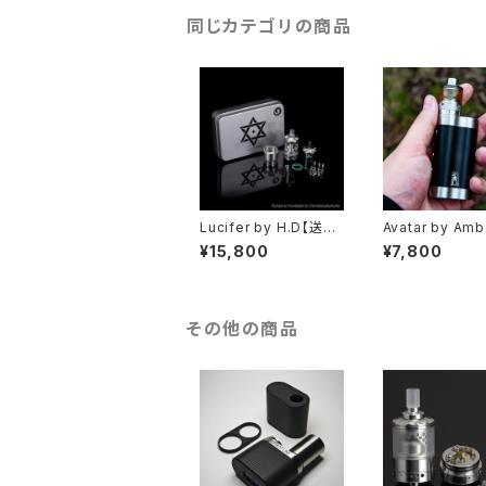
izer】【VAPE 電子タバ
コ クローン アトマイザ
同じカテゴリの商品
ー】
Lucifer by H.D【送料
Avatar by Am
無料】【Authentic】【SS
ds【CLONE】【
¥15,800
¥7,800
316】【22MM】【2/4M
料】【SS316】【
L】【Side air pins / B
種】【22MM】【3.
ottom air pins】【hig
ML】【Dual Post
h end RTA】【ハイエン
ator MTL / DL
ド フランス VAPE 電子
【アトマイザー タ
その他の商品
タバコ クローン アトマ
子タバコ VAPE】
イザー】