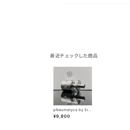
最近チェックした商品
pNeumatyca by Sig
ht Pic【CLONE】【送料
¥9,800
無料】【SS316】【22M
M】【6 Airpins】【pure
Genesis RDTA atom