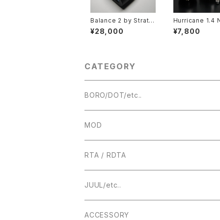
Balance 2 by Stratu
Hurricane 1.4 
m【CLONE】【送料無
E-Phoenix【
¥28,000
¥7,800
料】【カラー各種】【Auth
料】【CLONE】【3
entic Evolv DNA60
S】【24MM】【3.
Chipset】【1 x 1865
【PCTG Tank t
0】【1 ~ 60W】【电子烟
【MTL RDL RT
전자담배 cixareya el
子タバコ VAPE】
CATEGORY
ektronîk cigarro ele
trônico】【VAPE 電子
タバコ 本体 MOD クロ
ーン】
BORO/DOT/etc..
RBA
MOD
BOROTANK
TECHNICAL
RTA / RDTA
Authentic DNA Evolve chipset
MECHANICAL / HYBRID
22MM
JUUL/etc..
TUBE MOD
HIGHEND
23MM
ACCESSORY