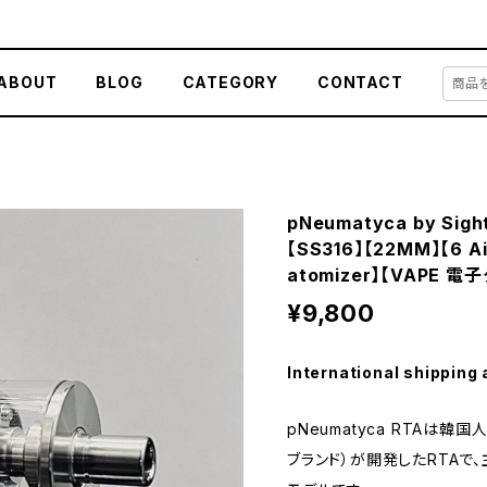
ABOUT
BLOG
CATEGORY
CONTACT
pNeumatyca by Sig
【SS316】【22MM】【6 Ai
atomizer】【VAPE 
¥9,800
International shipping 
pNeumatyca RTAは韓国人m
ブランド）が開発したRTAで