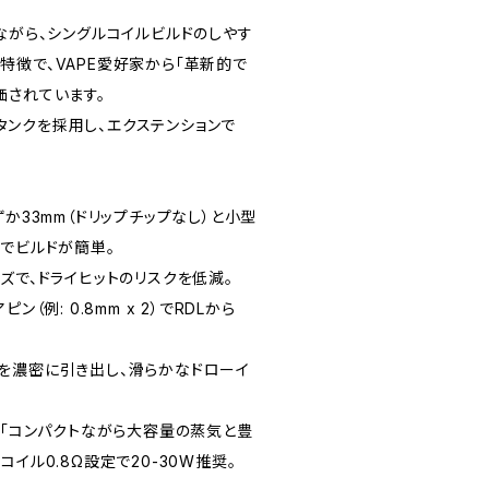
ながら、シングルコイルビルドのしやす
特徴で、VAPE愛好家から「革新的で
価されています。
ス製タンクを採用し、エクステンションで
ずか33mm（ドリップチップなし）と小型
キでビルドが簡単。
ズで、ドライヒットのリスクを低減。
（例: 0.8mm x 2）でRDLから
を濃密に引き出し、滑らかなドローイ
は「コンパクトながら大容量の蒸気と豊
イル0.8Ω設定で20-30W推奨。