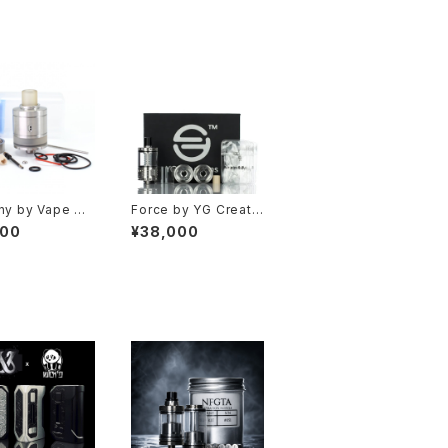
ny by Vape Wa
Force by YG Creati
ods【CLONE】
ons【Authentic】【送料
800
¥38,000
料】【SS316】
無料】【SS316L】【22M
M】【BEST of g
M】【14 PCS Airflow
s】【AFC ring】
Pin】【4ML for RDL a
carbonate dri
nd MTL】【Bottom Fil
 and tank】【mes
ling Evaporation Ch
cking】【メッシュ
amber】【high-end T
シス RDTA TAN
op RTA】【VAPE 電子
K】【電子タバコ V
タバコ クローン アトマ
 アトマイザー】
イザー】