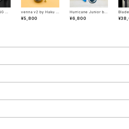
NG by
venna v2 by Haku E
Hurricane Junior by
Blade
送料無
ngineering 【送料無
E-phoenix【CLONE】
Vape
¥5,800
¥6,800
¥38
16S
料】【CLONE】【SS31
【送料無料】 【SS316】
料無料】
0ML】
6】【22MM】【dual pos
【2ML】【22MM】【Dual
【Limi
ube】
t RDA】【w/BF Pin Sq
post】【juice contro
【1 × 
A】【電
uonker】【YFTK ビル
l】【MTL DL RTA Ato
T80 
ド 手巻き アトマイザー
mizer YFTK】【電子タ
orts 
Tank Atomizer】【VA
バコ VAPE アトマイザ
mize
PE 電子タバコ】
ー】
argin
ステルス
電子タ