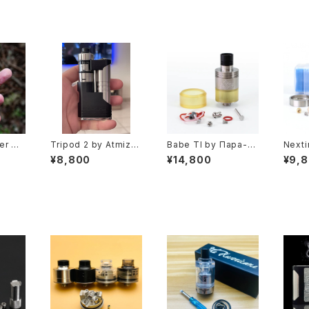
ber Mo
Tripod 2 by Atmizo
Babe TI by Пара-В
Nexti
送料無
o【CLONE】【送料無
оз Paravozz【CLON
re M
¥8,800
¥14,800
¥9,
カラー各
料】【SS316】【22MM】
E】【送料無料】【Titaniu
【送料無
5ML/5
【2.8ML】【With Air Pi
m】【19/22MM】【pure
【22M
】【Avi
ns】【Multiple air set
Genesis RDTA atom
enesi
 RTA】
tings from MTL to R
izer SXK】【VAPE 電子
【Poly
ンク 電
DL】【Professional R
タバコ クローン アトマ
p tip
TA】
イザー】
h wi
ジェネ
K SX
APE