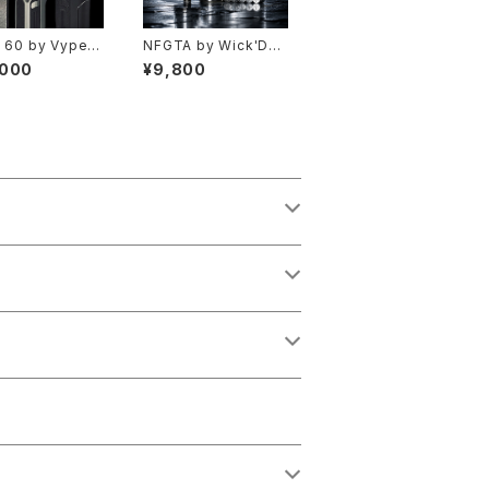
 60 by Vypers
NFGTA by Wick'D【C
s × Wick'd【送
LONE】【送料無料】【SS
,000
¥9,800
【Authentic】
316】【22MM】【with 7
ted exclusive】
PCS Air Pin】【PCTG
18650】【Aspire
tank tube】【Juice Fl
Chipset】【Supp
ow Control】【360 Ai
22 / 24mm Ato
rflow】【high end RT
rs】【Type-C Ch
A】【ハイエンド VAPE
g Port】【stealth
電子タバコ クローン ア
 モッド】【VAPE
トマイザー】
バコ 本体】