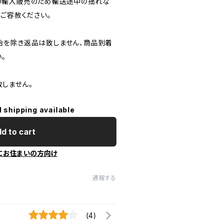
の輸入販売のため輸送途中の揺れな
ご容赦ください。
合を除き返品は致しません、商品到着
。
しません。
l shipping available
d to cart
にお住まいの方向け
通報する
(4)