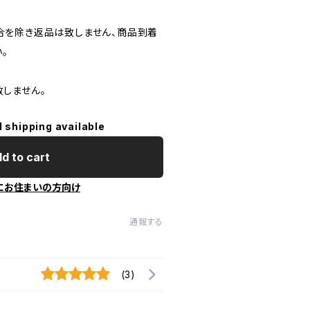
合を除き返品は致しません、商品到着
。
しません。
l shipping available
d to cart
にお住まいの方向け
通報する
(3)