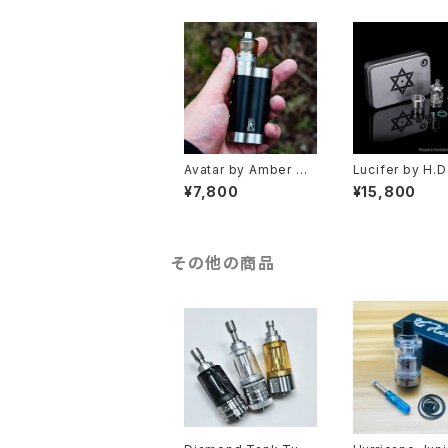
Vaping Gentlemen
Club】 【MTL RTA 22
mm】【アンビションモッ
ズ ビショップ】【予備 交
換用 AFC deck YFT
K】【VAPE 電子タバコ】
Avatar by Amber Mo
Lucifer by H
ds【CLONE】【送料無
無料】【Authenti
¥7,800
¥15,800
料】【SS316】【カラー各
316】【22MM】【
種】【22MM】【3.5ML/5
L】【Side air pin
ML】【Dual Post】【Avi
ottom air pins
ator MTL / DL RTA】
h end RTA】【
【アトマイザー タンク 電
ド フランス VAP
その他の商品
子タバコ VAPE】
タバコ クローン 
イザー】