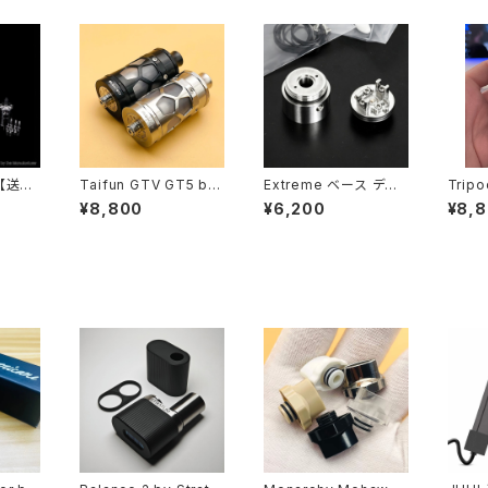
.D【送料
Taifun GTV GT5 by
Extreme ベース デッ
Tripo
c】【SS
SmokerStore【CLON
キ キット V2 Fev V4.5
o【C
¥8,800
¥6,200
¥8,
2/4M
E】【送料無料】【SS31
/ V4.5S+【送料無料】
料】【S
s / B
6】【25MM】【6ml】【Si
【SS316】【Dual post
【2.8M
】【hig
de fill design】【Auto
design】【MTL RTA
ns】【M
ハイエン
matic liquid contro
Mini カスタム パーツ
tings
E 電子
l】【Large build deck
予備 破損】【YFTK FLA
DL】【P
アトマ
with easy coil moun
SH E VAPOR VS VAP
TA】
ting options】【Profe
E 電子タバコ】【アトマイ
ssional RTA】
ザー Tank Atomizer】