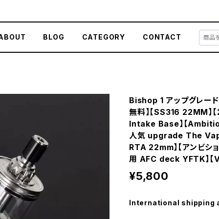
ABOUT
BLOG
CATEGORY
CONTACT
Bishop 1 アップグレ
無料】【SS316 22MM】【2.
Intake Base】【Ambi
人気 upgrade The Vap
RTA 22mm】【アンビシ
用 AFC deck YFTK】
¥5,800
International shipping 