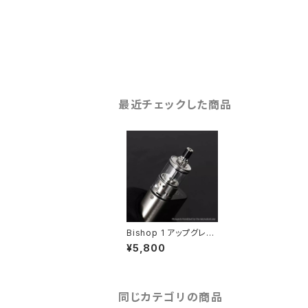
最近チェックした商品
Bishop 1 アップグレー
ド エアフローコントロ
¥5,800
ール【送料無料】【SS31
6 22MM】【2.0ml / 4.
0ml】【Bottom Intake
Base】【Ambition mo
ds】【海外 定番 カスタ
同じカテゴリの商品
ム 人気 upgrade The