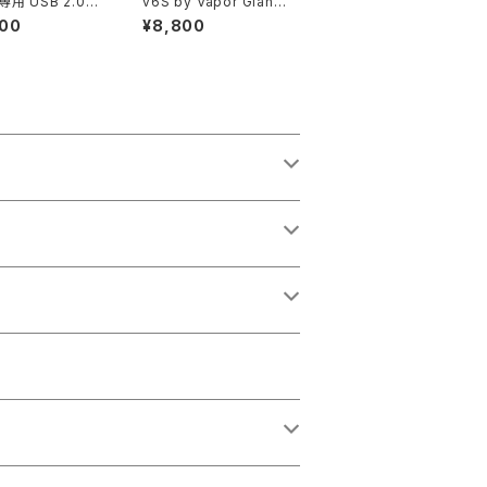
専用 USB 2.0
v6S by Vapor Giant
マグネティック 充
【CLONE】【送料無料】
400
¥8,800
(80cm)
【SS316】【23MM】【5.
無料】【2026 モデ
5ml】【2020 revised
ンパクト 】【ジュー
version】【Professio
arger】【电子烟
nal RTA】【電子タバコ
 cixareya el
ハイエンド アトマイザ
nîk cigarro ele
ー VAPE】
co】