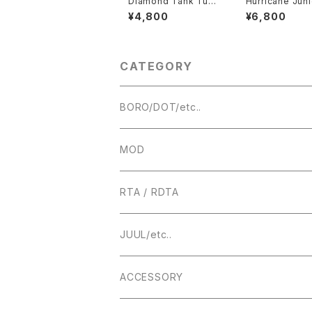
Diamond Tank Tube
Hurricane Juni
for Flash-e-Vapor V
E-phoenix【C
¥4,800
¥6,800
4.5 / V4.5S+【送料無
【送料無料】 【SS
料】【PC Tank Tube】
【2ML】【22MM】
【RDTA アトマイザー タ
post】【juice co
ンク】【パーツ 交換 スペ
l】【MTL DL RTA
ア 破損 クリア】【FEV
mizer YFTK】
CATEGORY
予備 タンク チューブ Fl
バコ VAPE アト
ash e Vapor】【RTA
ー】
ベイプ VAPE 電子タバ
コ】
BORO/DOT/etc..
RBA
MOD
BOROTANK
TECHNICAL
RTA / RDTA
Authentic DNA Evolve chipset
MECHANICAL / HYBRID
22MM
JUUL/etc..
TUBE MOD
HIGHEND
23MM
ACCESSORY