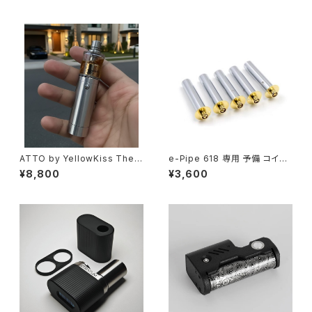
ザー付 e pipe】【VAPE 電子タ
【2 chambers】【top-filling】
バコ】
【7 PCS Air Pins】【high end
RTA】【ハイエンド フランス VA
PE 電子タバコ クローン アトマ
イザー】
ATTO by YellowKiss The v
e-Pipe 618 専用 予備 コイル
ape【CLONE】【316SS】【Exte
5個入り【正規品】【送料無料】
¥8,800
¥3,600
nsiontube】【PCB】【Mech M
【お買い得 交換コイル スペア】【
od Tube】【18650 or 18350
海外 パイプ型 人気 モデル】【大
battery】【22MM】 【For RTA
容量 バッテリー アトマイザー付
RDA RDTA Vape vaporizer
e pipe】【タール ニコチン0 禁
Mechanical MOD】【colibli A
煙グッズ 電子たばこ おすすめ
P】【希少 CNC 高精度】【吸入
煙草 禁煙 人気 節煙 禁煙 おし
喷气 전자담배】【電子タバコ VA
ゃれ 離煙 オシャレ 減煙 かっこ
PE】
いい お手入れ簡単 便利 シンプ
ル】【VAPE 電子タバコ】