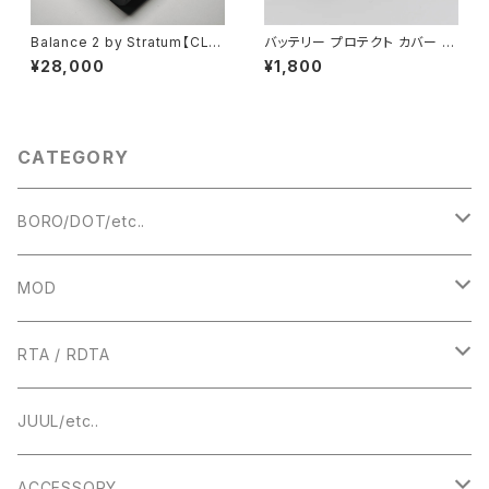
Balance 2 by Stratum【CLO
バッテリー プロテクト カバー シ
NE】【送料無料】【カラー各種】
ュリンク スキン 【送料無料】【5
¥28,000
¥1,800
【Authentic Evolv DNA60 C
枚 5pcs for 18650 18500 18
hipset】【1 x 18650】【1 ~ 60
350】【リチウム マンガン 電池 L
W】【电子烟 전자담배 cixarey
ithium Battery 】【Protected
a elektronîk cigarro eletrô
Cover Skins 被膜】【ベイプ Ｖ
nico】【VAPE 電子タバコ 本体
ＡＰＥ 電子タバコ】
CATEGORY
MOD クローン】
BORO/DOT/etc..
RBA
MOD
BOROTANK
TECHNICAL
RTA / RDTA
Authentic DNA Evolve chipset
MECHANICAL / HYBRID
22MM
JUUL/etc..
TUBE MOD
HIGHEND
23MM
ACCESSORY