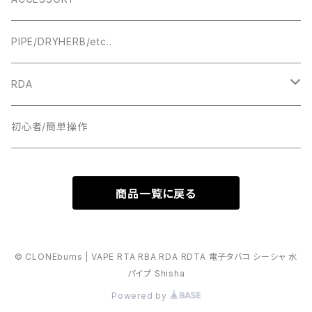
BOX MOD
24MM
DRIPTIP ドリップチップ
PIPE/DRYHERB/etc..
19MM
RDA
18MM
22MM
初心者/簡単操作
17MM
24MM
商品一覧に戻る
16MM
16MM
RDTA
18MM
© CLONEbums | VAPE RTA RBA RDA RDTA 電子タバコ シーシャ 水
パイプ Shisha
25MM
BF
Powered by