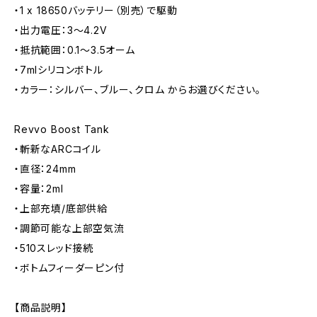
・1 x 18650バッテリー（別売）で駆動
・出力電圧：3～4.2V
・抵抗範囲：0.1～3.5オーム
・7mlシリコンボトル
・カラー：シルバー、ブルー、クロム からお選びください。
Revvo Boost Tank
・斬新なARCコイル
・直径：24mm
・容量：2ml
・上部充填/底部供給
・調節可能な上部空気流
・510スレッド接続
・ボトムフィーダーピン付
【商品説明】