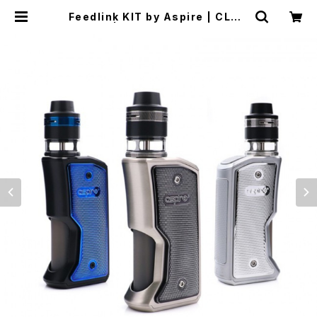
Feedlink KIT by Aspire | CLON
Ebums | VAPE RTA RBA RDA R
DTA 電子タバコ シーシャ 水パイプ
Shisha