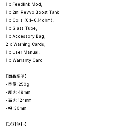
1 x Feedlink Mod,
1 x 2ml Revvo Boost Tank,
1 x Coils (0.1~0.14ohm),
1 x Glass Tube,
1 x Accessory Bag,
2 x Warning Cards,
1 x User Manual,
1 x Warranty Card
【商品説明】
・重量：250g
・厚さ：48mm
・高さ：124mm
・幅：30mm
【送料無料】