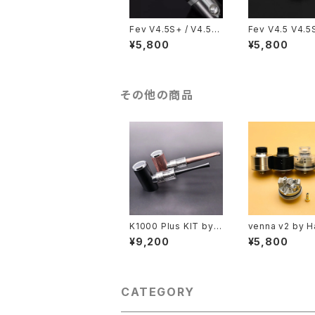
Fev V4.5S+ / V4.5
Fev V4.5 V4.5
ホロウキャップ【送料無
トム エアフロー 
¥5,800
¥5,800
料】【SS316】【Flash e
ム【送料無料】【SS
-Vapor】【23MM YFT
【Flash e-Vapo
K Hollow Cap】【MTL
ttom Intake B
DL RTA Mini ドレスア
YFTK】【MTL D
ップ カスタム パーツ 予
Mini ドレスアッ
その他の商品
備 破損】【FLASH E VA
タム パーツ 予備
POR VS VAPE 電子タ
【FLASH E VAP
バコ】【アトマイザー Ta
VAPE 電子タバコ
nk Atomizer】
マイザー Tank A
zer】
K1000 Plus KIT by K
venna v2 by H
amry【正規品】【送料無
ngineering 
¥9,200
¥5,800
料】【大容量 1000mA
料】【CLONE】【S
h】【LED インジケータ
6】【22MM】【dua
ー】【电子烟 전자담배 c
t RDA】【w/BF P
ixareya elektronîk c
uonker】【YFT
igarro eletrônico】
ド 手巻き アトマ
CATEGORY
【pipe 電子タバコ パイ
Tank Atomize
プ VAPE 本体 スタータ
PE 電子タバコ】