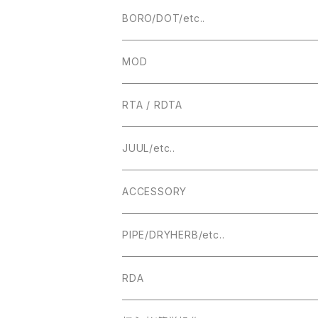
ー キット】
BORO/DOT/etc..
RBA
MOD
BOROTANK
TECHNICAL
RTA / RDTA
Authentic DNA Evolve chipset
MECHANICAL / HYBRID
22MM
JUUL/etc..
TUBE MOD
HIGHEND
23MM
ACCESSORY
BOX MOD
24MM
DRIPTIP ドリップチップ
PIPE/DRYHERB/etc..
19MM
RDA