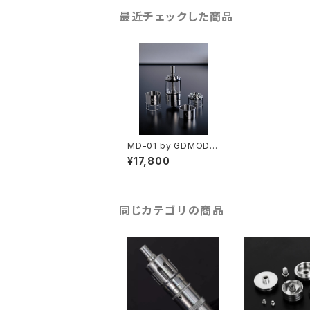
最近チェックした商品
MD-01 by GDMODS
【Authentic】【送料無
¥17,800
料】【SS316】【23MM】
【5.5ML】【Sing Coil D
eck】【7 Air pins】【Bo
ttom Airflow】【VS ku
ma moka RTA】【タン
同じカテゴリの商品
ク アトマイザー ベイプ
電子タバコ VAPE】