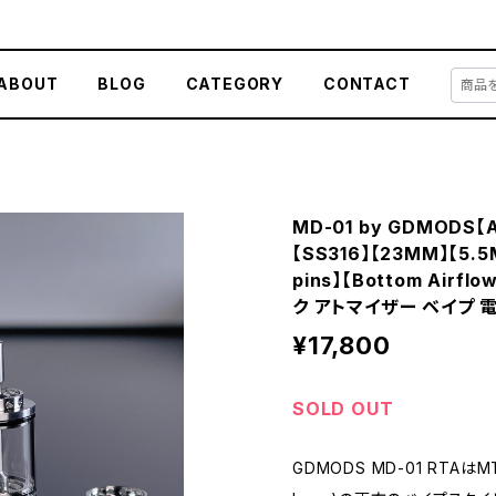
ABOUT
BLOG
CATEGORY
CONTACT
MD-01 by GDMODS【
【SS316】【23MM】【5.5ML
pins】【Bottom Airfl
ク アトマイザー ベイプ 電
¥17,800
SOLD OUT
GDMODS MD-01 RTAはMTL