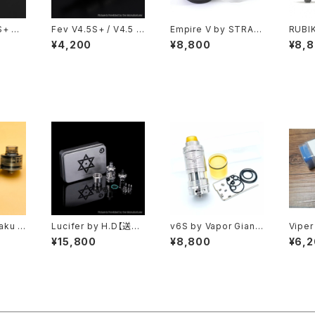
S+ ボ
Fev V4.5S+ / V4.5 ビ
Empire V by STRAT
RUBI
カスタ
ューティーリング【送料
UM OLC【CLONE】
NE】【
¥4,200
¥8,800
¥8,
316】
無料】【SS316】【Flash
【送料無料】【SS316】
6】【23
r】【Bo
e-Vapor】【23MM YF
【23MM】【Single coi
ng】【S
ase V2
TK Beauty Ring】【M
l】【6 Airpins】【VS FE
k】【3
L RTA
TL DL RTA Mini ドレ
V 4.5S】【タンク RTA
/ DL
プ カス
スアップ カスタム パー
アトマイザー ベイプ 電
ー タ
 破損】
ツ 予備 破損】【FLASH
子タバコ VAPE】
APE】
OR VS
E VAPOR VS VAPE 電
】【アト
子タバコ】【アトマイザー
tomi
Tank Atomizer】
aku E
Lucifer by H.D【送料
v6S by Vapor Giant
Viper
【送料無
無料】【Authentic】【SS
【CLONE】【送料無料】
RE M
¥15,800
¥8,800
¥6,
S31
316】【22MM】【2/4M
【SS316】【23MM】【5.
【送料無
l pos
L】【Side air pins / B
5ml】【2020 revised
4MM】
in Sq
ottom air pins】【hig
version】【Professio
A】【wi
K ビル
h end RTA】【ハイエン
nal RTA】【電子タバコ
TK V
イザー
ド フランス VAPE 電子
ハイエンド アトマイザ
r】【VA
タバコ クローン アトマ
ー VAPE】
イザー】