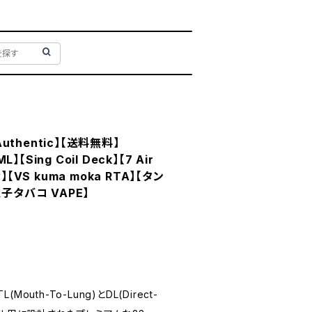
Authentic】【送料無料】
】【Sing Coil Deck】【7 Air
ow】【VS kuma moka RTA】【タン
子タバコ VAPE】
(Mouth-To-Lung)とDL(Direct-