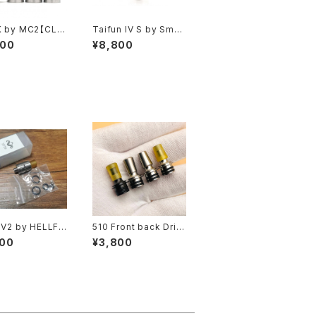
K by MC2【CLO
Taifun IV S by Smok
送料無料】【SS31
erstore【CLONE】【送
800
¥8,800
MM】【Top filli
料無料】【SS316 + PS
ingle coil dec
U】【23MM】【3.5ML】
 chimney】【MTL
【Dual Post】【GT4S
 RTA】【アトマイザ
GT 4 S RTA TANK T
ンク 電子タバコ V
yphoon】
 V2 by HELLFI
510 Front back Drip
ODS【CLONE】
Tip MTL【送料無料】
200
¥3,800
料】【316SS】【1
【not spitback dripti
【Dual post RD
p】【510 規格 DT】【51
th BF Pin】【YF
0 Long Drip Tip FEV
APE 電子タバコ】
Mouthpiece MTL s
mok TFV12 Baby Pri
nce Uwell Crown Va
lyrian aspire】【アトマ